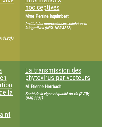
u xixe
informations
nociceptives
Mme
Perrine Inquimbert
Institut des neurosciences cellulaires et
intégratives (INCI, UPR 3212)
EA 4120) /
a
La transmission des
 en
phytovirus par vecteurs
ation
M.
Etienne Herrbach
de la
Santé de la vigne et qualité du vin (SVQV,
UMR 1131)
aint