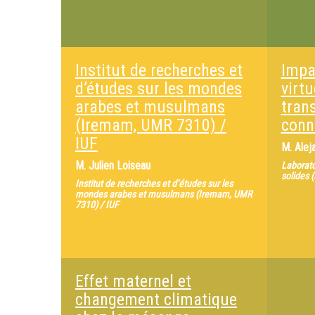
Institut de recherches et
Impac
d’études sur les mondes
virtu
arabes et musulmans
tran
(Iremam, UMR 7310) /
conn
IUF
M.
Alej
M.
Julien Loiseau
Laborato
solides 
Institut de recherches et d’études sur les
mondes arabes et musulmans (Iremam, UMR
7310) / IUF
Effet maternel et
changement climatique