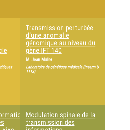
Transmission perturbée
d’une anomalie
génomique au niveau du
cle
gène IFT 140
M.
Jean Muller
ritiques
Laboratoire de génétique médicale (Inserm U
1112)
ormation
Modulation spinale de la
es
transmission des