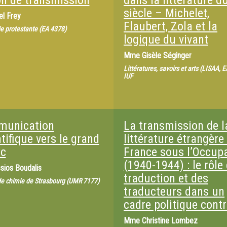
on de transmission
dans la littérature d
siècle – Michelet,
el Frey
Flaubert, Zola et la
e protestante (EA 4378)
logique du vivant
Mme
Gisèle Séginger
Littératures, savoirs et arts (LISAA, 
IUF
unication
La transmission de l
tifique vers le grand
littérature étrangère
ic
France sous l’Occup
(1940-1944) : le rôle 
sios Boudalis
traduction et des
 de chimie de Strasbourg (UMR 7177)
traducteurs dans un
cadre politique contr
Mme
Christine Lombez