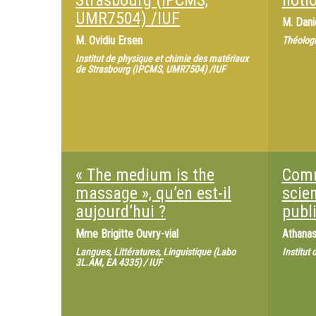
Strasbourg (IPCMS,
noti
UMR7504) /IUF
M.
Dani
M.
Ovidiu Ersen
Théologi
Institut de physique et chimie des matériaux
de Strasbourg (IPCMS, UMR7504) /IUF
« The medium is the
Comm
massage », qu’en est-il
scien
aujourd’hui ?
publ
Mme
Brigitte Ouvry-vial
Athanas
Langues, Littératures, Linguistique (Labo
Institut
3L.AM, EA 4335) / IUF