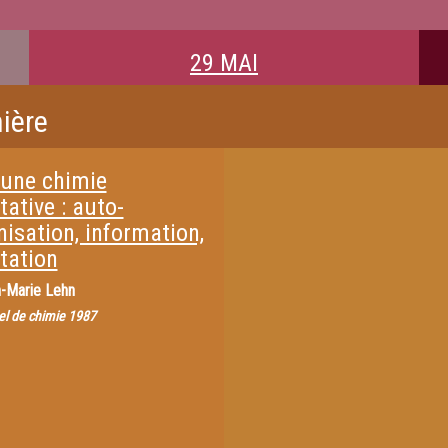
29 MAI
ière
 une chimie
ative : auto-
isation, information,
tation
-Marie Lehn
el de chimie 1987