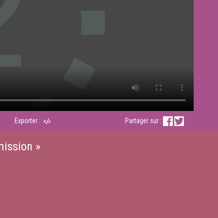
Exporter :
Partager sur :
mission »