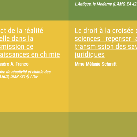
L’Antique, le Moderne (L’AMO, EA 427
t de la réalité
Le droit à la croisée
elle dans la
sciences : repenser l
smission de
transmission des sav
aissances en chimie
juridiques
andro A. Franco
Mme
Mélanie Schmitt
ire de réactivité et chimie des
(LRCS, UMR 7314) / IUF