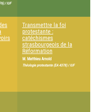
6) / IUF
 des
Transmettre la foi
a
protestante :
oirs
catéchismes
strasbourgeois de la
Réformation
M.
Matthieu Arnold
Théologie protestante (EA 4378) / IUF