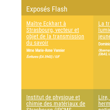
Exposés Flash
Maître Eckhart à
La t
Strasbourg, vecteur et
lumi
objet de la transmission
jeun
du savoir
Domini
Mme
Marie-Anne Vannier
Observat
(ObAS, 
Écritures (EA 3943) / IUF
Institut de physique et
Lire,
chimie des matériaux de
herm