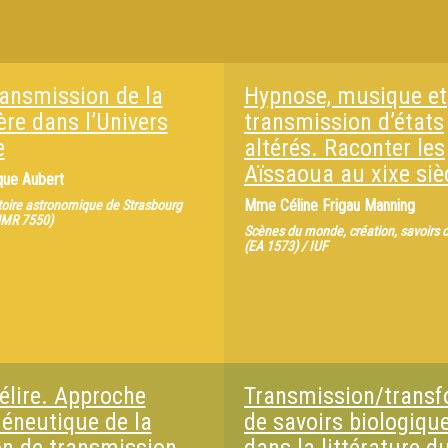
ransmission de la
Hypnose, musique et
ère dans l’Univers
transmission d’états
e
altérés. Raconter les
Aïssaoua au xixe siè
que Aubert
Mme
Céline Frigau Manning
oire astronomique de Strasbourg
UMR 7550)
Scènes du monde, création, savoirs c
(EA 1573) / IUF
 élire. Approche
Transmission/transf
éneutique de la
de savoirs biologiqu