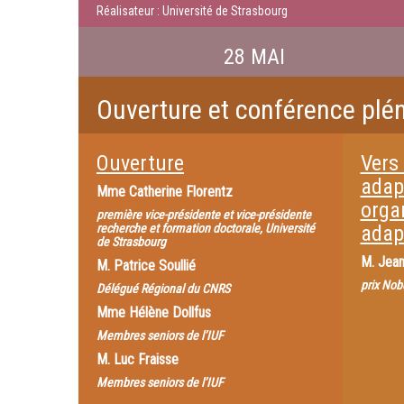
Réalisateur : Université de Strasbourg
28 MAI
Ouverture et conférence plén
Ouverture
Vers
adapt
Mme
Catherine Florentz
organ
première vice-présidente et vice-présidente
recherche et formation doctorale, Université
adap
de Strasbourg
M.
Jean
M.
Patrice Soullié
prix Nob
Délégué Régional du CNRS
Mme
Hélène Dollfus
Membres seniors de l’IUF
M.
Luc Fraisse
Membres seniors de l’IUF