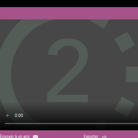
Envoyer à un ami :
Exporter :