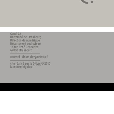
Canal C2
Université de Strasbourg
Direction du numérique
Département audiovisuel
16 rue René Descartes
67000 Strasbourg
---------------------------------------
courriel : dnum-dav@unistra.fr
---------------------------------------
site réalisé par la
DNum
© 2015
Mentions légales