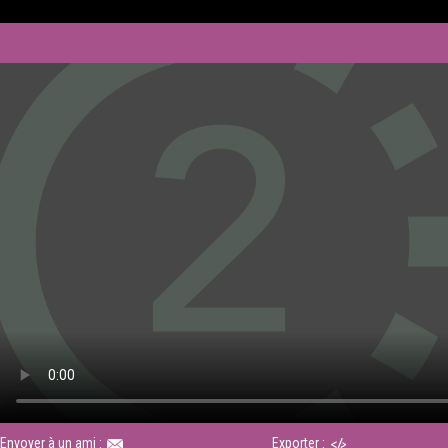
Envoyer à un ami :
Exporter :