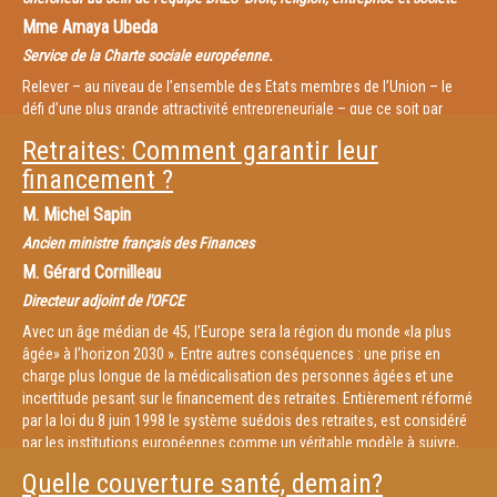
Mme
Amaya Ubeda
Service de la Charte sociale européenne.
Relever – au niveau de l’ensemble des Etats membres de l’Union – le
défi d’une plus grande attractivité entrepreneuriale – que ce soit par
l’investissement et/ou par un «choc de simplification» fiscale -, peut-il
Retraites: Comment garantir leur
véritablement réussir sans prendre en compte la nécessité d’adopter
financement ?
progressivement un socle social commun, faute de quoi tout effet
positif d’une harmonisation fiscale européenne serait fragilisé (pour les
M.
Michel Sapin
Etats dotés des meilleurs systèmes de protection sociale et salariale)
par une concurrence de leurs homologues les «moins avancés » en ce
Ancien ministre français des Finances
domaine. De ce débat, loin d’être mûr à l’échelle de 27, pourrait à la fois
M.
Gérard Cornilleau
dépendre la capacité de l’Europe à défendre une singularité sociale à
Directeur adjoint de l'OFCE
l’échelle internationale et sa capacité à endiguer la montée des
populismes, accentués par des inégalités salariales et sociales variant
Avec un âge médian de 45, l’Europe sera la région du monde «la plus
entre anciens et récents Etats membres. Quels mécanismes, dès lors,
âgée» à l’horizon 2030 ». Entre autres conséquences : une prise en
de solidarité communautaire mettre en oeuvre pour permettre un
charge plus longue de la médicalisation des personnes âgées et une
rapprochement progressif des modèles sociaux européens ajustés
incertitude pesant sur le financement des retraites. Entièrement réformé
vers le haut? Quelles réformes? Quelles sources de financement? Quelle
par la loi du 8 juin 1998 le système suédois des retraites, est considéré
urgence à aller en ce sens ?
par les institutions européennes comme un véritable modèle à suivre,
voire à généraliser. Mais celui-ci est-il simplement viable et
Quelle couverture santé, demain?
transposable à l’échelle de l’Union dans un contexte de déficits