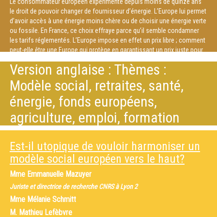
Le consommateur européen expérimente depuis moins de quinze ans
le droit de pouvoir changer de fournisseur d’énergie. L’Europe lui permet
d’avoir accès à une énergie moins chère ou de choisir une énergie verte
ou fossile. En France, ce choix effraye parce qu’il semble condamner
les tarifs réglementés. L’Europe impose en effet un prix libre ; comment
peut-elle être une Europe qui protège en garantissant un prix juste pour
le consommateur vulnérable ? La libéralisation ne va-t-elle pas alors
Version anglaise : Thèmes :
augmenter la précarité énergétique? C’est à ces questions que tenteront
de répondre des praticiens de l’Europe de l’énergie.
Modèle social, retraites, santé,
énergie, fonds européens,
agriculture, emploi, formation
Est-il utopique de vouloir harmoniser un
modèle social européen vers le haut?
Mme
Emmanuelle Mazuyer
Juriste et directrice de recherche CNRS à Lyon 2
Mme
Mélanie Schmitt
M.
Mathieu Lefèbvre