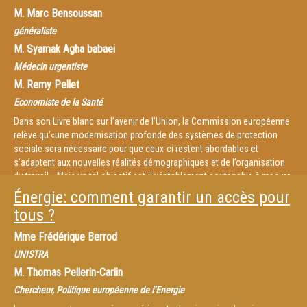
budgétaires ou d’autres solutions sont-elles à envisager ?
M.
Marc Bensoussan
généraliste
M.
Syamak Agha babaei
Médecin urgentiste
M.
Remy Pellet
Economiste de la Santé
Dans son Livre blanc sur l’avenir de l’Union, la Commission européenne
relève qu’«une modernisation profonde des systèmes de protection
sociale sera nécessaire pour que ceux-ci restent abordables et
s’adaptent aux nouvelles réalités démographiques et de l’organisation
du travail». Mais un tel objectif est-il véritablement soutenable à mesure
que se renforce le droit des brevets, diminuent les budgets santé et que
Énergie: comment garantir un accès pour
le coût des technologies de pointe creuse progressivement un fossé
tous ?
entre entre plusieurs couches de populations ? Quelles réponses alors
que l’Union est leader mondial dans le secteur des MedTech ? Des
Mme
Frédérique Berrod
solutions sont-elles à trouver à l’échelle nationale ou européenne?
UNISTRA
Comment rester leader tout en faisant bénéficier à grande échelle les
M.
Thomas Pellerin-Carlin
Européens de ces avancées médicales ?
Chercheur, Politique européenne de l’Energie