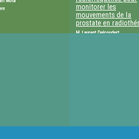
iam Mota
monitorer les
ers
mouvements de la
prostate en radiothé
M.
Laurent Delcoudert
Centre Léon Bérard