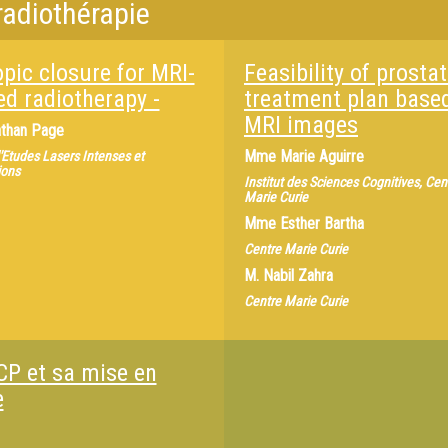
 radiothérapie
opic closure for MRI-
Feasibility of prosta
ed radiotherapy -
treatment plan base
MRI images
than Page
Mme
Marie Aguirre
'Etudes Lasers Intenses et
ions
Institut des Sciences Cognitives, Cen
Marie Curie
Mme
Esther Bartha
Centre Marie Curie
M.
Nabil Zahra
Centre Marie Curie
CP et sa mise en
e