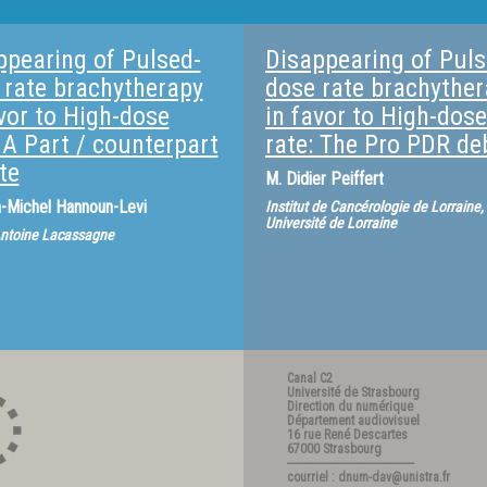
ppearing of Pulsed-
Disappearing of Puls
 rate brachytherapy
dose rate brachythe
avor to High-dose
in favor to High-dose
 A Part / counterpart
rate: The Pro PDR de
te
M.
Didier Peiffert
-Michel Hannoun-Levi
Institut de Cancérologie de Lorraine,
Université de Lorraine
Antoine Lacassagne
Canal C2
Université de Strasbourg
Direction du numérique
Département audiovisuel
16 rue René Descartes
67000 Strasbourg
---------------------------------------
courriel : dnum-dav@unistra.fr