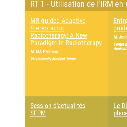
RT 1 - Utilisation de l'IRM en
MR-guided Adaptive
Entr
Stereotactic
guid
Radiotherapy: A New
M.
Jona
Paradigm in Radiotherapy
Centre d
Applicat
M.
MA Palacios
VU University Medical Center
Session d'actualités
Le D
SFPM
plac