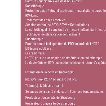
Parmi les principaux axes de discussions :
Radiothérapie :
Protonthérapie : Retour d’expérience - installations europé
IRM-Linac
Traitement des cibles mobiles
Session commune SFRO-SFPM = Réirradiations
Le contrôle qualité sans outil de mesure indépendant : est-c
Techniques de planification de traitement
Curiethérapie :
Pour ou contre la disparition du PDR au profit de l'HDR ?
Médecine nucléaire :
Les radiomics
La TEP pour la planification dosimétrique en radiothérapie
La dosimétrie en RTIV : utilisation clinique et retour d’expéri
Estimation de la dose en Radiologie
https://sfpm-js2017.sciencesconf.org/
Thème(s) :
Médecine - santé
Sciences de la santé et du sport, Sciences fondamentales
Producteur : Université de Strasbourg
Réalisateur : Université de Strasbourg