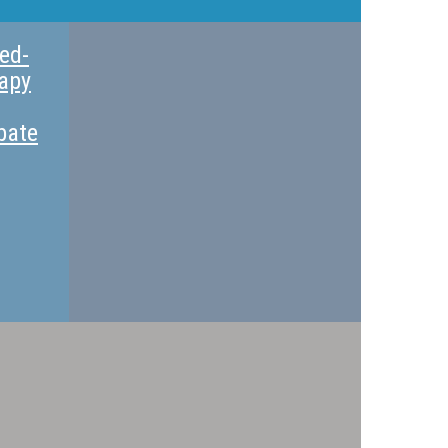
ed-
rapy
bate