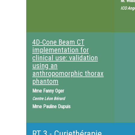
M.
Will
ICO Ang
4D-Cone Beam CT
implementation for
clinical use: validation
using an
anthropomorphic thorax
phantom
Mme
Fanny Oger
Centre Léon Bérard
Mme
Pauline Dupuis
RT 3 - Curiethérapie