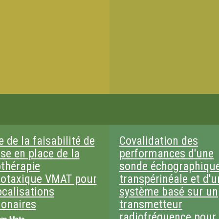
 de la faisabilité de
Covalidation des
se en place de la
performances d'une
othérapie
sonde échographiqu
éotaxique VMAT pour
transpérinéale et d'u
ocalisations
système basé sur un
onaires
transmetteur
radiofréquence pour