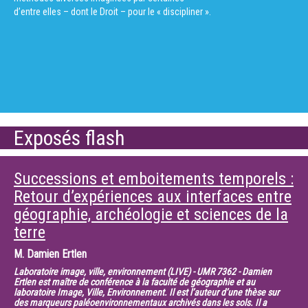
un domaine de recherche particulièrement fertile : celui de l’étude des
d’entre elles – dont le Droit – pour le « discipliner ».
phénomènes qui se déroulent sur des
échelles de temps extrêmement petites. Les impulsions femtoseconde
(10-15 secondes, soit le millionième de
milliardième de seconde) et maintenant attosecondes (10-18
secondes) permettent ainsi d’aller explorer et de
sonder la matière en y observant les dynamiques des électrons, des
molécules, des nano-objects… dans des
disciplines aussi variées que la physique de la matière condensée, la
chimie moléculaire, la biophysique, etc.
Exposés flash
Nous donnerons un aperçu des ordres de grandeurs de durées des
phénomènes étudiés. Nous ferons une
description rapide des outils lasers permettant d’obtenir ces impulsions
Successions et emboitements temporels :
ultra-brèves. Nous montrerons comment
Retour d’expériences aux interfaces entre
on les utilise pour l’étude de processus se déroulant sur des temps
extrêmement brefs. Nous donnerons
géographie, archéologie et sciences de la
plusieurs exemples de résultats obtenus dans les domaines décrits
terre
plus haut.
M.
Damien Ertlen
Laboratoire image, ville, environnement (LIVE) - UMR 7362 - Damien
Ertlen est maître de conférence à la faculté de géographie et au
laboratoire Image, Ville, Environnement. Il est l’auteur d’une thèse sur
des marqueurs paléoenvironnementaux archivés dans les sols. Il a