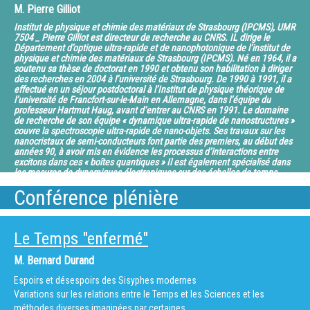
de ne réagir que lentement
s’inscrivent dans une perspective historique et
M.
Pierre Gilliot
aux changements d’intensité pour ne pas être confondu par les éclairs.
évolutive. D’une part, le passé de la Terre est une bibliothèque immense
Institut de physique et chimie des matériaux de Strasbourg (IPCMS), UMR
Mais des doutes sont permis à cette
où puiser des analogues des phénomènes
7504 _ Pierre Gilliot est directeur de recherche au CNRS. IL dirige le
idée…
actuels dont nous avons souvent qu’une compréhension partielle.
Département d’optique ultra-rapide et de nanophotonique de l’institut de
physique et chimie des matériaux de Strasbourg (IPCMS). Né en 1964, il a
D’autre part, l’état actuel de la
soutenu sa thèse de doctorat en 1990 et obtenu son habilitation à diriger
Terre résulte d’une évolution permanente depuis 4.5 milliards d’années.
des recherches en 2004 à l’université de Strasbourg. De 1990 à 1991, il a
Une clé importante de la géologie est
effectué en un séjour postdoctoral à l’Institut de physique théorique de
l’université de Francfort-sur-le-Main en Allemagne, dans l’équipe du
donc la maîtrise du temps écoulé, maîtrise que l’on obtient par le
professeur Hartmut Haug, avant d’entrer au CNRS en 1991. Le domaine
développement de méthodes de datations
de recherche de son équipe « dynamique ultra-rapide de nanostructures »
adaptées aux objets et aux durées. Par des exemples concrets, il est
couvre la spectroscopie ultra-rapide de nano-objets. Ses travaux sur les
nanocristaux de semi-conducteurs font partie des premiers, au début des
proposé d’aborder ce sujet pour la période
années 90, à avoir mis en évidence les processus d’interactions entre
récente du Quaternaire sur des objets dont l’âge recouvre plusieurs
excitons dans ces « boîtes quantiques » Il est également spécialisé dans
millions d’années aux conséquences importantes
les mesures de dynamiques électroniques sur des échelles de temps
femtoseconde, basées sur les techniques de spectroscopie utilisant des
sur le mouvement des plaques tectoniques mais qui s’expriment par
Conférence plénière
impulsions laser ultra-courtes. On peut citer dans ce domaine les travaux
des secousses, parfois dévastatrices,
sur la dynamique de la photogénération de porteurs dans des nanotubes
de quelques secondes : les failles de l’écorce terrestre.
de carbone. P. Gilliot est co-auteur près de 110 publications et de 120
communications à des conférences internationales. P. Gilliot a été
membre et secrétaire du Comité national de la recherche scientifique
Le Temps "enfermé"
(CoNRS) ainsi que membre du conseil de l’Agence d’évaluation de la
recherche et de l’enseignement supérieur (AERES). Il est élu à la
M.
Bernard Durand
commission recherche de l’université de Strasbourg.
Espoirs et désespoirs des Sisyphes modernes
L’évolution des lasers et leur capacité à produire des impulsions
Variations sur les relations entre le Temps et les Sciences et les
lumineuses de plus en plus courtes ont ouvert
méthodes diverses imaginées par certaines