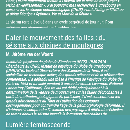
du temps, mais aussi du mode ou de la
Paris, j’ai été rapidement recruté à l’Inserm sur la base de mon projet «
vision et vieillissement ». J’ai poursuivi mes recherches à Strasbourg en
personne. Le lexique exploité pour la reconnaissance des verbes
liaison avec la clinique ophtalmologique (CHUS) avant d’intégrer l’INCI où
comprend plus de 4 000 formes infinitives :
je dirige l’équipe « Rythmes, Vie et Mort de la Rétine ».
le gain de temps représenté par l’utilisation d’un conjugueur est réel.
La vie sur terre a évolué dans un cycle perpétuel de jour-nuit. Pour
L’enjeu réside dans l’identification des
anticiper ces changements prévisibles, les
types de verbes : réguliers ou non, à particules, etc. Une fois les
organismes vivants ont développés un sens inné du temps journaliers,
propriétés morphologiques identifiées, il est
Dater le mouvement des failles : du
l’« horloge biologique ». Chez les mammifères
possible de générer des graphes de flexion grâce au logiciel Unitex,
séisme aux chaînes de montagnes
(nous y compris) cette horloge est renfermée dans le cerveau, donc
pour conjuguer les verbes.
cachée de la lumière. Comment
M.
Jérôme van der Woerd
fait-on donc pour synchroniser notre sens interne du temps avec le
Institut de physique du globe de Strasbourg (IPGS) - UMR 7516 -
temps solaire ? En fait les yeux servent
Chercheurs au CNRS, Institut de physique du Globe de Strasbourg
comme une entrée de l’information lumineuse, totalement
(UMR7516), Ecole et Observatoire des Sciences de la Terre, il est
indépendante de la vision dite « formelle ».
spécialiste de tectonique active, des grands séismes et de la déformation
continentale. Il a défendu une thèse à l’Institut de Physique du Globe de
D’abord très controversée, l’idée est dorénavant acceptée qu’une toute
Paris en 1998 et travaillé pendant 3 ans au Lawrence Livermore National
petite sous-population de cellules nerveuses
Laboratory (Californie). Son travail est dédié principalement à la
collecte les informations lumineuses et les transmettent directement à
détermination de la vitesse de mouvement sur les failles décrochantes à
partir de méthodes géologiques. En particulier, il s’est concentré sur les
l’horloge centrale située dans
grands dérochements du Tibet et l’utilisation des isotopes
le cerveau. En effet, ces cellules signalent le début du jour de par la
cosmogoniques pour contraindre l’âge de la géomorphologie déformée. Il
composition spectrale de la lumière. Ces
s’intéresse à comprendre l’évolution des paysages à différentes échelles
de temps depuis le séisme jusqu’à la formation des chaînes de
cellules n’ont rien en commun avec les photorécepteurs « classiques »
montagne.
appelés bâtonnets et cônes, et elles manifestent
Lumière femtoseconde
des propriétés compatibles avec une fonction de « luxmètre », à savoir
Nombreuses sont les disciplines des Sciences de la Terre qui