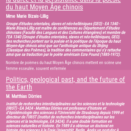
du haut Moyen Âge chinois
les effets du temps qui passe (journalier
Cette approche repose sur l’analyse de molécules
ou saisonnier) sur l’organisme.
organiques qui permettent de déterminer la nature des apports d’origine
Mme
Marie Bizais-Lillig
végétale à la matière organique
des sols. Les travaux présentés portent sur l’étude de la matière
Groupe d'études orientales, slaves et néo-helléniques (GEO) - EA 1340 -
Marie Bizais-Lillig est maître de conférences au Département d’études
organique de sols ayant comblé des
chinoises (Faculté des Langues et des Cultures étrangères) et membre de
structures de stockage de grains (silos) mises au jour à Obernai et
l’EA 1340 (Groupe d’études orientales, slaves et néo-helléniques, GEO).
datant de l’âge du Fer et de l’âge du Bronze.
Ses recherches portent sur la poésie et la poétique de l’époque du haut
Moyen-Age chinois ainsi que sur l’anthologie antique du Shijing
La mise en évidence de miliacine – un marqueur spécifique de millet –
(Classique des Poèmes), la tradition des commentaires qui s’y rattache
dans ces silos suggère que cette céréale
ainsi que sa traduction par le poète américain Ezra Pound (1885-1972).
était cultivée sur le site d’Obernai. Les travaux réalisés ont montré que la
Nombre de poèmes du haut Moyen Âge chinois mettent en scène une
miliacine provenait de restes
femme esseulée, souvent enfermée
de cette plante qui était cultivée sur les sols qui ont comblé les silos
en attendant le retour de son mari, ou bien un homme endeuillé après le
lorsqu’ils ont été vidés et abandonnés. La
Politics, geological past, and the future of
décès de son épouse. Le sentiment
datation au 14C de miliacine isolée à partir d’échantillons provenant de
the Earth
de claustration de ces personnages s’appuie surtout sur la
ces silos a permis de situer la période
construction du motif suivant : bien que le temps
de culture de cette céréale à la fin de l’Age du Bronze.
M.
Matthias Dörries
passe, comme en attestent l’alternance des saisons, les migrations
des animaux ainsi que son propre vieillissement,
Institut de recherches interdisciplinaires sur les sciences et la technologie
(IRIST) - EA 3424 - Matthias Dörries est professeur d’histoire et
la situation du sujet n’évolue pas ou peu. Il est comme séquestré dans
d’épistémologie des sciences à l’Université de Strasbourg depuis 1999 et
un malheureux et éternel
directeur de l’IRIST (Institut de recherches interdisciplinaires sur les
présent. A partir de deux exemples tirés de ce corpus, mis en regard
sciences et la technologie, EA 3424). Il a une double formation en
sciences naturelles et histoire. En 1989 il a obtenue un doctorat en
avec deux échantillons plus anciens, nous
histoire des sciences à la Freie Universität, Berlin. Après un post-doc à