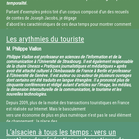
ainsi d’optimiser la survie. Les horloges
temporalité.
circadiennes sont des machineries moléculaires fonctionnant à
Partant d’exemples précis tiré d’un corpus composé d’un des recueils
l’intérieur de la cellule, unité de base
de contes de Joseph Jacobs, je dégage
du vivant, et basées sur une boucle de rétrocontrôle négatif. De fait, leur
d’abord les caractéristiques de ces deux temps pour montrer comment
fonctionnement est cyclique et leur
ils s’articulent, compte-tenu du fait
période, qui est génétiquement déterminée, est d’environ 24 h. Les
que le conte est un genre court soumis à des contraintes structurelles
Les arythmies du touriste
molécules constituant ces horloges ont
relativement précises. Je confronte
la propriété de contrôler l’expression génique et ainsi de conférer leur
M.
Philippe Viallon
ensuite temps de la narration et temps de l’histoire, pour déterminer
rythmicité au fonctionnement de l’ensemble
comment ce dernier est représenté, ou
Philippe Viallon est professeur en sciences de l’information et de la
de la cellule. Dans le domaine clinique, ces mêmes molécules sont des
encore expliquer les liens entre temporalité du narrateur, temporalité du
communication à l’Université de Strasbourg. Il est également responsable
indicateurs précis et précieux
de la chaire Unesco « Pratiques journalistiques et médiatiques » après
lecteur et temporalité des personnages.
de « l’heure qu’il est » dans notre corps et de la qualité de notre
avoir été attaché culturel à l’Ambassade de France à Berlin et professeur
Le temps de la lecture constitue un moment à part, moment de plaisir et
à l’Université de Genève. Il est auteur ou co-auteur de plusieurs ouvrages
synchronisation avec l’environnement.
d’évasion, et devient encore
dont certains ont été traduits en langue étrangère. Il a prononcé plus de
cinquante conférences et rédigé autant d’articles sur l’image, les médias,
plus particulier si le conte est lu à l’oral. La temporalité du narrateur peut
la dimension interculturelle de la communication, le tourisme et les
donc être confrontée à la temporalité
nouvelles technologies.
du conteur, et la temporalité du lecteur à celle de l’auditeur.
Depuis 2009, plus de la moitié des transactions touristiques en France
est réalisée sur Internet. Mais le basculement
vers une économie de plus en plus numérique n’est pas le seul élément
de changement : la place des
réseaux sociaux numériques avant, pendant et après le voyage, la
L’alsacien à tous les temps : vers un
mobilité accrue des TIC (informations pull