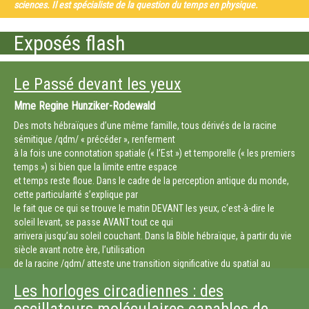
sciences. Il est spécialiste de la question du temps en physique.
Les formalismes de la physique sont essentiellement constitués
Exposés flash
d’équations, qui condensent des relations
fondamentales et traduisent des propriétés essentielles. Elles révèlent
des choses plus profondes sans doute
que ce que nos discours humains, aussi subtils soient-ils, sont
Le Passé devant les yeux
capables d’exprimer. Mais, bien sûr, les équations
Mme
Regine Hunziker-Rodewald
ne parlent pas d’elles-mêmes, en tout cas pas au sens usuel du terme.
Alors que pourrions-nous dire de
Des mots hébraïques d’une même famille, tous dérivés de la racine
ce qu’elles diraient du temps si elles pouvaient parler ? Par exemple,
sémitique /qdm/ « précéder », renferment
l’associeraient-elles systématiquement à
à la fois une connotation spatiale (« l’Est ») et temporelle (« les premiers
l’idée d’évolution ?
temps ») si bien que la limite entre espace
et temps reste floue. Dans le cadre de la perception antique du monde,
cette particularité s’explique par
le fait que ce qui se trouve le matin DEVANT les yeux, c’est-à-dire le
soleil levant, se passe AVANT tout ce qui
arrivera jusqu’au soleil couchant. Dans la Bible hébraïque, à partir du vie
siècle avant notre ère, l’utilisation
de la racine /qdm/ atteste une transition significative du spatial au
temporel. Cette métamorphose coïncide
Les horloges circadiennes : des
avec la destruction du Temple, la déportation et la fuite d’une partie de
la population de Juda et, ainsi, avec