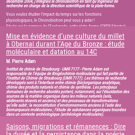
décembre 2004, j’intégrais le chronobiotron en tant qu’ingénieur de
recherche en charge de la direction scientifique de la plate-forme.
Vous voulez étudier l’impact du temps sur les fonctions
physiologiques, le Chronobiotron peut vous y aider !
Située sur le campus de l’Esplanade, cette plate-forme (CNRS/Unistra)
d’hébergement et d’explorations fonctionnelles
Mise en évidence d’une culture du millet
rongeurs est spécifiquement équipée pour l’étude des rythmes
à Obernai durant l’Age du Bronze : étude
biologiques, mécanismes mis en
moléculaire et datation au 14C
place par les organismes pour anticiper et donc s’adapter aux variations
cycliques de leur environnement. Au
M.
Pierre Adam
Chronobiotron, il est possible de manipuler le temps qui passe en
faisant varier les principaux paramètres
Institut de chimie de Strasbourg - UMR 7177 - Pierre Adam est
responsable de l’équipe de Biogéochimie moléculaire qui fait partie de
physiques de l’environnement : l’alternance jour/nuit (heure
l’Institut de Chimie de Strasbourg (UMR 7177). Les thèmes de recherche
allumage/extinction), la photopériode (durée
développés sont à l’interface entre chimie (bio)organique analytique,
de la phase lumineuse sur 24 h) mais également la température afin de
chimie des produits naturels et chimie de synthèse. Les principaux
domaines de recherche abordés portent, notamment, sur l’élucidation des
reproduire à la demande les changements
sources de la matière organique dans les milieux naturels (sols,
journaliers et saisonniers auxquels sont soumis quotidiennement les
sédiments récents et anciens) et des processus de transformations
êtres vivants. Le chronobiotron
qu’elle subit ; la reconstitution d’environnements anciens à l’aide des
biomarqueurs moléculaires ; l’étude de substances organiques trouvées
propose également un large choix de modèles animaux (rongeurs
dans un contexte archéologique (archéologie moléculaire).
nocturnes : rats et souris OGM ou non/
hamsters, ou diurnes : arvicanthis) ainsi qu’une grande diversité
L’étude moléculaire de sols archéologiques permet de reconstituer les
Saisons, migrations et rémanences : Dire
d’approches méthodologiques (télémétrie)
environnements anciens (couverture
la durée et la persistance dans la poésie
pour mesurer en temps réel, sur rongeurs libres de ses mouvements,
végétale) ou l’usage de ces sols (pratiques agricoles, notamment).