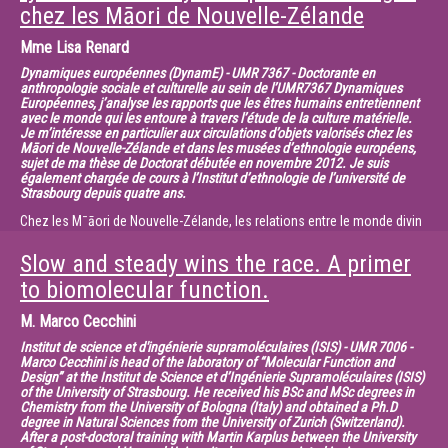
chez les Māori de Nouvelle-Zélande
fonctions physiologiques qui présentent des variations à l’échelle d’une
période de 24 h. Ces dernières
Mme
Lisa Renard
sont régies par des horloges biologiques circadiennes dont on connait
Dynamiques européennes (DynamE) - UMR 7367 - Doctorante en
relativement bien le fonctionnement.
anthropologie sociale et culturelle au sein de l’UMR7367 Dynamiques
La capacité à se reproduire, l’hibernation, la migration sont des
Européennes, j’analyse les rapports que les êtres humains entretiennent
exemples de variations biologiques d’une
avec le monde qui les entoure à travers l’étude de la culture matérielle.
Je m’intéresse en particulier aux circulations d’objets valorisés chez les
période d’un an. Le temps biologique annuel est plus difficile (plus long
Māori de Nouvelle-Zélande et dans les musées d’ethnologie européens,
!) à étudier. Comment les organismes
sujet de ma thèse de Doctorat débutée en novembre 2012. Je suis
arrivent à se situer dans les saisons est la principale question de cet
également chargée de cours à l’Institut d’ethnologie de l’université de
Strasbourg depuis quatre ans.
exposé.
Certains possèdent une horloge biologique autoentretenue d’une
Chez les Mˉāori de Nouvelle-Zélande, les relations entre le monde divin
période proche de 12 mois. Son existence
et les êtres humains sont rythmées par
est démontrée mais les mécanismes qui la sous-tendent sont un
Slow and steady wins the race. A primer
le souffle (hau), qui se fait souffle de vie, énergie vitale et lien. Ce
mystère.
fameux esprit du don qu’évoquait Mauss en
to biomolecular function.
D’autres n’ont pas cette horloge circannuelle endogène.
1925 dans l’Essai sur le don ne se référerait-il pas en définitive à la
Mais tous font appel à la variation saisonnière de la durée quotidienne
M.
Marco Cecchini
circulation du souffle (hau) dans les interactions
d’éclairement, et, probablement, à une
entre les êtres humains et le monde qui les entoure ? En partant de cette
Institut de science et d'ingénierie supramoléculaires (ISIS) - UMR 7006 -
horloge biologique journalière pour mesurer le temps saisonnier…
hypothèse, il s’agira d’appréhender
Marco Cecchini is head of the laboratory of “Molecular Function and
Design” at the Institut de Science et d’Ingénierie Supramoléculaires (ISIS)
ces instances où le souffle, se fait rythme et participe voire détermine la
of the University of Strasbourg. He received his BSc and MSc degrees in
dynamique des échanges.
Chemistry from the University of Bologna (Italy) and obtained a Ph.D
Parmi celles-ci, la narration dansée (haka), la récitation des généalogies
degree in Natural Sciences from the University of Zurich (Switzerland).
After a post-doctoral training with Martin Karplus between the University
(whakapapa) et le tissage (whātu)