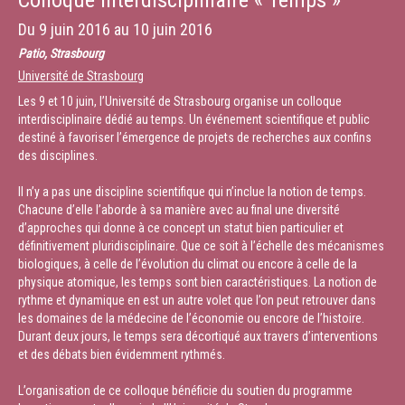
Colloque interdisciplinaire « Temps »
entre les êtres humains et le monde qui les entoure ? En partant de cette
hypothèse, il s’agira d’appréhender
Du
9 juin 2016
au
10 juin 2016
ces instances où le souffle, se fait rythme et participe voire détermine la
Patio, Strasbourg
dynamique des échanges.
Université de Strasbourg
Parmi celles-ci, la narration dansée (haka), la récitation des généalogies
(whakapapa) et le tissage (whātu)
Les 9 et 10 juin, l’Université de Strasbourg organise un colloque
sont autant de moments où les rythmes contribuent à l’organisation de
interdisciplinaire dédié au temps. Un événement scientifique et public
ce monde. En donnant de son souffle,
destiné à favoriser l’émergence de projets de recherches aux confins
une part de soi à travers ses gestes, et parfois sa voix, son intonation
des disciplines.
et son émotion, le danseur, l’orateur et la
tisseuse au sein du collectif contribuent à générer un rythme, une
Il n’y a pas une discipline scientifique qui n’inclue la notion de temps.
dynamique qui se détache de la vie de tous
Chacune d’elle l’aborde à sa manière avec au final une diversité
les jours afin d’engager des relations. En d’autres termes, les rythmes
d’approches qui donne à ce concept un statut bien particulier et
contribuent à faire de certains instants
définitivement pluridisciplinaire. Que ce soit à l’échelle des mécanismes
des moments d’exception, de tension aussi où peuvent interagir vivants
biologiques, à celle de l’évolution du climat ou encore à celle de la
et ancêtres.
physique atomique, les temps sont bien caractéristiques. La notion de
rythme et dynamique en est un autre volet que l’on peut retrouver dans
Durée :
14:00
les domaines de la médecine de l’économie ou encore de l’histoire.
Durant deux jours, le temps sera décortiqué aux travers d’interventions
et des débats bien évidemment rythmés.
L’organisation de ce colloque bénéficie du soutien du programme