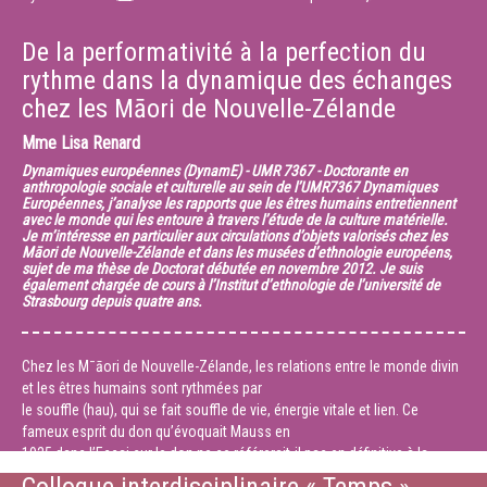
De la performativité à la perfection du
rythme dans la dynamique des échanges
chez les Māori de Nouvelle-Zélande
Mme
Lisa Renard
Dynamiques européennes (DynamE) - UMR 7367 - Doctorante en
anthropologie sociale et culturelle au sein de l’UMR7367 Dynamiques
Européennes, j’analyse les rapports que les êtres humains entretiennent
avec le monde qui les entoure à travers l’étude de la culture matérielle.
Je m’intéresse en particulier aux circulations d’objets valorisés chez les
Māori de Nouvelle-Zélande et dans les musées d’ethnologie européens,
sujet de ma thèse de Doctorat débutée en novembre 2012. Je suis
également chargée de cours à l’Institut d’ethnologie de l’université de
Strasbourg depuis quatre ans.
Chez les Mˉāori de Nouvelle-Zélande, les relations entre le monde divin
et les êtres humains sont rythmées par
le souffle (hau), qui se fait souffle de vie, énergie vitale et lien. Ce
fameux esprit du don qu’évoquait Mauss en
1925 dans l’Essai sur le don ne se référerait-il pas en définitive à la
circulation du souffle (hau) dans les interactions