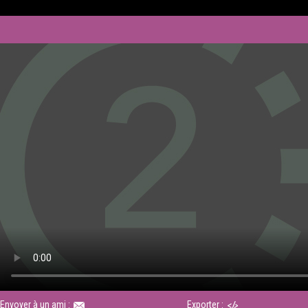
Envoyer à un ami :
Exporter :