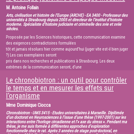
des phénomènes macroscopiques, alors que les équations
M.
Antoine Follain
microscopiques ne distinguent, elles, pas le sens du
Arts, civilisation et histoire de l’Europe (ARCHE) - EA 3400 - Professeur des
temps.
universités à Strasbourg depuis 2005 et directeur de l’institut d’histoire
Il en va autrement dans le monde des constituants ultimes de la
moderne. Spécialiste d’histoire judiciaire et criminelle des xvie et xviie
matière. Nous présenterons des observations
siècles.
expérimentales qui prouvent que les particules élémentaires sont
Proposée par les Sciences historiques, cette communication examine
sensibles à la direction temporelle. Ces
des exigences contradictoires formulées
phénomènes sont décrits par une théorie quantique et relativiste
tôt et jamais résolues hier comme aujourd’hui (juger vite est-il bien juger
utilisant une construction ad hoc, sans la
?) Les cas exemplaires seront
justifier par des principes fondamentaux.
pris dans nos recherches et publications à Strasbourg. Les deux
Par ailleurs, nous expliquerons pourquoi cette flèche du temps est
extrêmes de la communication seront, d’une
intimement liée à la domination de la
part les lois du val de Lièpvre au xvie siècle où l’un des soucis est de
matière sur l’anti-matière dans notre univers. Même si aujourd’hui, nous
Le chronobiotron : un outil pour contrôler
temporiser et donner aux délinquants le
ne comprenons pas dans quelle
temps de réparer les torts pour se présenter réconciliés devant la
le temps et en mesurer les effets sur
proportion exacte.
justice (mais la justice savait aussi accélérer
Nous discuterons enfin des expériences actuelles et futures auxquelles
l’organisme
les choses aux frais du plaignant ou en cas de trouble majeur à l’ordre
participent les équipes strasbourgeoises,
public) et d’autre part les injonctions
Mme
Dominique Ciocca
qui tentent de dépasser ces limitations de nos connaissances liées au
nouvelles de la chancellerie au xviiie siècle pour dresser des bilans
temps grâce à l’observation
Chronobiotron - UMS 3415 - Etudes universitaires à Marseille. Diplômée
semestriels de l’activité judiciaire criminelle
d’un doctorat en Neurosciences à l’issue d’une thèse (1997-2001) sur les
minutieuse de processus quantiques de plus en plus rares.
et conclure au plus vite les procès, que nous évoquerons à partir des
interactions entre l’horloge circadienne et l’« axe du stress ». Pendant ma
thèse, je me suis formée à différentes approches d’exploration
archives de l’intendance d’Alsace.
fonctionnelle chez le rat. Après 3 années de stage post-doctoral, en