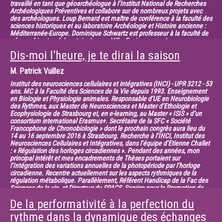
travaillé en tant que géoarchéologue à l’Institut National de Recherches
Archéologiques Préventives et collabore sur de nombreux projets avec
des archéologues. Loup Bernard est maître de conférence à la faculté des
sciences historiques et au laboratoire Archéologie et Histoire ancienne :
Méditerranée-Europe. Dominique Schwartz est professeur à la faculté de
géographie et au laboratoire Image, Ville, Environnement.
Dis-moi l’heure, je te dirai la saison
Dans cette présentation nous proposons d’examiner deux façons de
découper le temps. La première consiste
M.
Patrick Vuillez
à découper le temps en plusieurs portions successives de tailles
Institut des neurosciences cellulaires et intégratives (INCI) - UPR 3212 - 53
variées à l’image des grandes périodes historiques.
ans. MC à la Faculté des Sciences de la Vie depuis 1993. Enseignement
La seconde consiste à découper le temps en portions emboitées les
en Biologie et Physiologie animales. Responsable d’UE en Neurobiologie
unes dans les autres, en faisant
des Rythmes, aux Master de Neurosciences et Master d’Ethologie et
Ecophysiologie de Strasbourg et, en e-learning, au Master « ISIS » d’un
varier les échelles de temps. Dans chacune des disciplines visitées et à
consortium international Erasmus+. Secrétaire de la SFC « Société
leurs interfaces, nous examinons
Francophone de Chronobiologie » dont le prochain congrès aura lieu du
quelques exemples et nous proposons d’interroger le poids respectif
14 au 16 septembre 2016 à Strasbourg. Recherche à l’INCI, Institut des
Neurosciences Cellulaires et Intégratives, dans l’équipe d’Etienne Challet
de l’héritage disciplinaire, des méthodes
: « Régulation des horloges circadiennes ». Pendant des années, mon
et des objets d’étude dans le choix de ce découpage temporel.
principal intérêt et mes encadrements de Thèses portaient sur
l’Intégration des variations annuelles de la photopériode par l’horloge
circadienne. Recentre actuellement sur les aspects rythmiques de la
régulation métabolique. Parallèlement, Référent Handicap de la Fac des
Sciences de la vie, et Directeur du SPACS, Service pour la Promotion de
l’Action Sociale de l’Unistra.
De la performativité à la perfection du
Le niveau de vigilance, la synthèse d’hormones, la prise alimentaire sont
rythme dans la dynamique des échanges
quelques exemples des très nombreuses