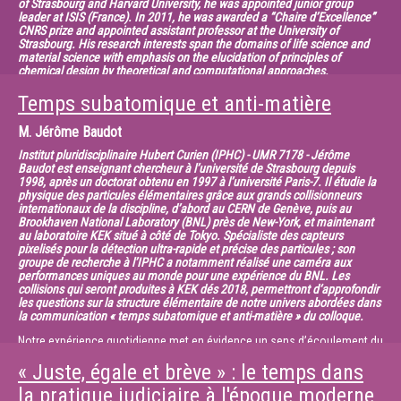
of Strasbourg and Harvard University, he was appointed junior group
sont autant de moments où les rythmes contribuent à l’organisation de
leader at ISIS (France). In 2011, he was awarded a “Chaire d’Excellence”
ce monde. En donnant de son souffle,
CNRS prize and appointed assistant professor at the University of
Strasbourg. His research interests span the domains of life science and
une part de soi à travers ses gestes, et parfois sa voix, son intonation
material science with emphasis on the elucidation of principles of
et son émotion, le danseur, l’orateur et la
chemical design by theoretical and computational approaches.
tisseuse au sein du collectif contribuent à générer un rythme, une
Biomolecular function emerges from a series of conformational
Temps subatomique et anti-matière
dynamique qui se détache de la vie de tous
transitions coupled to chemical events. The
les jours afin d’engager des relations. En d’autres termes, les rythmes
M.
Jérôme Baudot
conformational dynamics of proteins is complex and involves
contribuent à faire de certains instants
timescales that span several orders of magnitude,
des moments d’exception, de tension aussi où peuvent interagir vivants
Institut pluridisciplinaire Hubert Curien (IPHC) - UMR 7178 - Jérôme
which is due to the simultaneous presence of soft and hard degrees of
Baudot est enseignant chercheur à l’université de Strasbourg depuis
et ancêtres.
1998, après un doctorat obtenu en 1997 à l’université Paris-7. Il étudie la
freedom. Harmonic analyses
physique des particules élémentaires grâce aux grands collisionneurs
demonstrate that the functional transitions can be described by a
internationaux de la discipline, d’abord au CERN de Genève, puis au
handful of low-frequency modes, which
Brookhaven National Laboratory (BNL) près de New-York, et maintenant
au laboratoire KEK situé à côté de Tokyo. Spécialiste des capteurs
are robust to local structural changes such as mutations. This suggests
pixelisés pour la détection ultra-rapide et précise des particules ; son
that protein function is encoded in the
groupe de recherche à l’IPHC a notamment réalisé une caméra aux
slow vibrational modes, which have been selected by evolution.
performances uniques au monde pour une expérience du BNL. Les
collisions qui seront produites à KEK dés 2018, permettront d‘approfondir
les questions sur la structure élémentaire de notre univers abordées dans
la communication « temps subatomique et anti-matière » du colloque.
Notre expérience quotidienne met en évidence un sens d’écoulement du
temps : un film passé à l’envers n’a
« Juste, égale et brève » : le temps dans
aucun sens. La physique classique rend compte de cette flèche du
la pratique judiciaire à l'époque moderne
temps à travers une description statistique