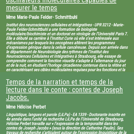
oscillateurs moléculaires capables de
la perte de l’orientation identitaire traditionnelle. C’est à ce moment que
mesurer le temps
la plupart des livres bibliques ont
été mis par écrit. Ce qui se trouve DEVANT les yeux dans ces écrits,
Mme
Marie-Paule Felder- Schmittbuhl
c’est le passé : ce qui s’est passé AVANT le
Institut des neurosciences cellulaires et intégratives - UPR 3212 - Marie-
présent exilique et postexilique. Paradoxe intentionnel : ce sont
Paule Felder-Schmittbuhl a une formation de biologiste
moléculaire/biochimiste et un doctorat en virologie de l’Université Paris 7.
désormais les ancêtres – Abraham, Jacob –
Elle a débuté sa carrière à l’Institut Curie où elle s’est intéressée aux
qui précèdent et servent de guide pour un ‘avenir à venir’.
mécanismes par lesquels les oncogènes altèrent les programmes
d’expression génique dans la cellule cancéreuse. Depuis son arrivée dans
le département de Neurobiologie des rythmes de l’Institut des
Neurosciences Cellulaires et Intégratives à Strasbourg, elle essaye de
comprendre comment la fonction visuelle s’adapte à l’alternance du jour
et de la nuit, en étudiant l’horloge circadienne contenue dans la rétine et
en caractérisant ses cibles moléculaires requises pour les fonctions et la
survie rétiniennes.
Temps de la narration et temps de la
L’alternance du jour et de la nuit est un facteur environnemental majeur
lecture dans le conte : contes de Joseph
qui a influencé en profondeur l’évolution
de la vie sur la Terre. Ainsi le monde vivant bactérien, animal et végétal a
Jacobs.
développé, avec des stratégies
variées mais néanmoins très conservées, des systèmes de mesure du
Mme
Héloïse Perbet
temps : les horloges circadiennes. Ces
Linguistique, langues et parole (LiLPa) - EA 1339 - Doctorante inscrite en
horloges permettent d’organiser et de répartir les fonctions
4e année dans l’unité de recherche LiLPa de l’Université de Strasbourg,
Héloïse Perbet travaille sur « l’expression de la temporalité dans les
physiologiques (métabolisme, division cellulaire)
contes de Joseph Jacobs » (sous la direction de Catherine Paulin). Ses
et le comportement (sommeil, prise alimentaire) sur le cycle jour/nuit et
travaux de recherche s’articulent autour de l’expression linguistique de la