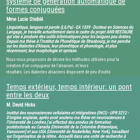
système de génération automatique de
ou push partout et tout le temps) ou les nouvelles possibilités offertes
par la technique (réalité augmentée,
formes conjuguées
puce RFID, web 3.0,…) contribuent également à bouleverser les formes
Mme
Lucie Steiblé
de communication du tourisme. Cette
évolution rapide incite aussi à avoir un regard critique sur les
Linguistique, langues et parole (LiLPa) - EA 1339 - Docteur en Sciences du
Langage, je travaille actuellement dans le cadre du projet ANR RESTAURE
conséquences pour les individus, qu’ils soient
qui vise à produire des outils informatiques pour les langues peu dotées.
hôtes ou touristes, et leur territoire, ainsi sur ce qui pourrait être une
Depuis ma thèse à l’Institut de Phonétique de Strasbourg, je me penche
nouvelle déréalisation du monde.
sur les dialectes d’Alsace, leur phonétique et phonologie, et plus
récemment, leur morphologie et syntaxe.
Nous nous proposons de décrire les méthodes utilisées pour la
création d’un conjugueur de l’alsacien, et leurs
résultats. Les dialectes alsaciens disposent de peu d’outils
informatiques, et l’identification des formes conjuguées
des verbes est un enjeu pour l’annotation morpho-syntaxique
Temps extérieur, temps intérieur: un pont
automatique. Les lexiques existants recensent
entre les deux
les verbes sous leur forme canonique infinitive. Il s’agit alors de générer
non pas tous les temps et
M.
David Hicks
modes verbaux, mais les formes employées, parfois en combinaison,
Institut des neurosciences cellulaires et intégratives (INCI) - UPR 3212 -
pour construire les structures verbales.
D’origine anglaise, après avoir soutenu ma thèse en neurosciences à
Même si la conjugaison des dialectes alsaciens est relativement simple
l’Université de Londres j’ai effectué des années de formation
postdoctorale au Canada (Université de la Colombie Britannique,
par rapport à l’allemand, il n’en reste
Vancouver) et aux USA (Université de Rockefeller, New York), travaillant
pas moins que les verbes prennent des formes différentes en fonction
sur l’organisation de la rétine. Accueilli dans une unité de recherche à