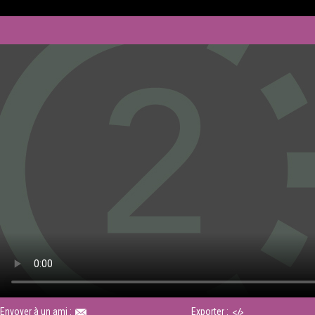
Envoyer à un ami :
Exporter :