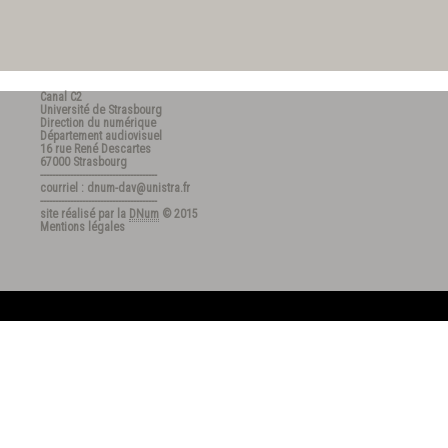
Canal C2
Université de Strasbourg
Direction du numérique
Département audiovisuel
16 rue René Descartes
67000 Strasbourg
---------------------------------------
courriel : dnum-dav@unistra.fr
---------------------------------------
site réalisé par la
DNum
© 2015
Mentions légales