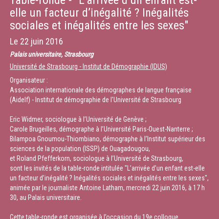
Table-ronde - "L’arrivée d’un enfant est-
elle un facteur d’inégalité ? Inégalités
sociales et inégalités entre les sexes"
Le
22 juin 2016
Palais universitaire, Strasbourg
Université de Strasbourg - Institut de Démographie (IDUS)
Organisateur :
Association internationale des démographes de langue française
(Aidelf) - Institut de démographie de l'Université de Strasbourg
Eric Widmer, sociologue à l’Université de Genève ;
Carole Brugeilles, démographe à l’Université Paris-Ouest-Nanterre ;
Bilampoa Gnoumou-Thiombiano, démographe à l’Institut supérieur des
sciences de la population (ISSP) de Ouagadougou,
et Roland Pfefferkorn, sociologue à l’Université de Strasbourg,
sont les invités de la table-ronde intitulée "L’arrivée d’un enfant est-elle
un facteur d’inégalité ? Inégalités sociales et inégalités entre les sexes",
animée par le journaliste Antoine Latham, mercredi 22 juin 2016, à 17 h
30, au Palais universitaire.
Cette table-ronde est organisée à l’occasion du 19e colloque