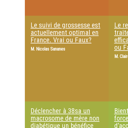
Le suivi de grossesse est
Le re
actuellement optimal en
trai
France. Vrai ou Faux?
effi
ou F
M.
Nicolas Sananes
M.
Clair
Déclencher à 38sa un
Bient
macrosome de mère non
forc
diabétique un bénéfice
d’ac