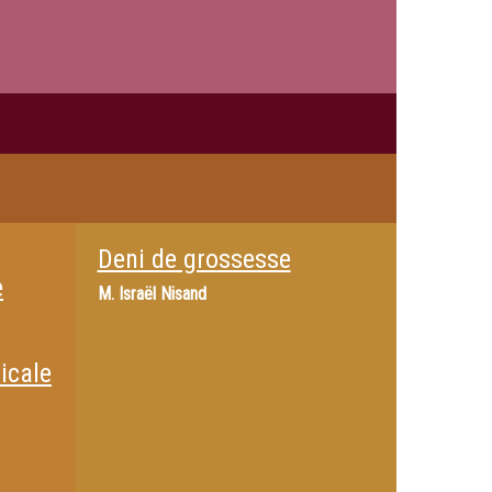
Deni de grossesse
e
M.
Israël Nisand
icale