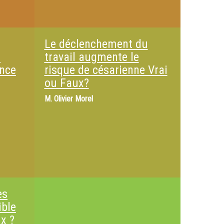
Le déclenchement du
a
travail augmente le
ance
risque de césarienne Vrai
ou Faux?
M.
Olivier Morel
es
ible
x ?