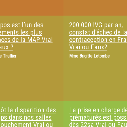
pos est l’un des
200 000 IVG par an,
tements les plus
constat d’échec de l
caces de la MAP Vrai
contraception en Fr
aux ?
Vrai ou Faux?
e Thuillier
Mme
Brigitte Letombe
ôt la disparition des
La prise en charge d
eps dans nos salles
prématurés est poss
couchement Vrai ou
dès 22sa Vrai ou Fau