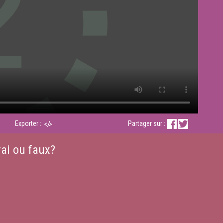
Exporter :
Partager sur :
ai ou faux?