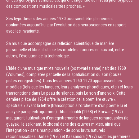
en des génotypes semblables, qui ont engendré au niveau phénotypique
des compositions musicales très proches. »
Ses hypothèses des années 1980 pourraient être pleinement
confirmées aujourd’hui par l’évolution des neurosciences en rapport
avec les invariants.
Sa musique accompagne sa réflexion scientifique de manière
personnelle et libre : il utilise les modèles sonores en suivant, entre
autres, l’évolution de la technologie.
L’idée d’une musique mixte nouvelle (post-varésienne) naît dès 1960
(Volumes), complétée par celle de la spatialisation du son (douze
pistes enregistrées). Dans les années 1960-1970 apparaissent les
modèles (tels que les langues, leurs analyses phonétiques, etc.) et leurs
transcriptions dans La peau du silence, puis Le son d’une voix. Cette
dernière pièce de 1964 offre la création de la première œuvre «
spectrale » avant la lettre (transcription à l’orchestre d’un poème lu et
analysé par spectrogramme). Rituel d’oubli (1968) et Korwar (1972)
inaugurent l’utilisation d’enregistrements de langues remarquables (le
guayaki, le selk’nam, le xhosa) dans des œuvres mixtes, ainsi que
l’intégration - sans manipulation - de sons bruts naturels
reconnaissables. Danaé (1970) et Kassandra (1977) sont les premières