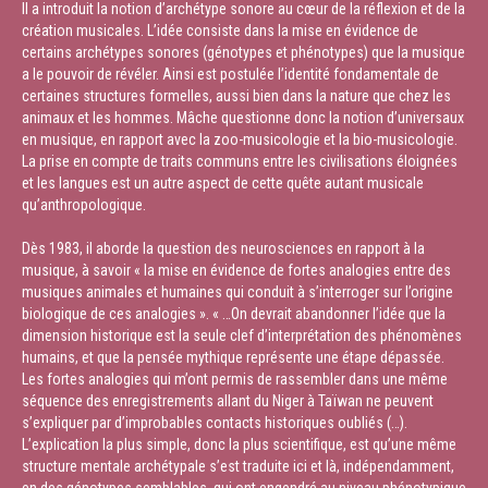
Il a introduit la notion d’archétype sonore au cœur de la réflexion et de la
création musicales. L’idée consiste dans la mise en évidence de
certains archétypes sonores (génotypes et phénotypes) que la musique
a le pouvoir de révéler. Ainsi est postulée l’identité fondamentale de
certaines structures formelles, aussi bien dans la nature que chez les
animaux et les hommes. Mâche questionne donc la notion d’universaux
en musique, en rapport avec la zoo-musicologie et la bio-musicologie.
La prise en compte de traits communs entre les civilisations éloignées
et les langues est un autre aspect de cette quête autant musicale
qu’anthropologique.
Dès 1983, il aborde la question des neurosciences en rapport à la
musique, à savoir « la mise en évidence de fortes analogies entre des
musiques animales et humaines qui conduit à s’interroger sur l’origine
biologique de ces analogies ». « …On devrait abandonner l’idée que la
dimension historique est la seule clef d’interprétation des phénomènes
humains, et que la pensée mythique représente une étape dépassée.
Les fortes analogies qui m’ont permis de rassembler dans une même
séquence des enregistrements allant du Niger à Taïwan ne peuvent
s’expliquer par d’improbables contacts historiques oubliés (…).
L’explication la plus simple, donc la plus scientifique, est qu’une même
structure mentale archétypale s’est traduite ici et là, indépendamment,