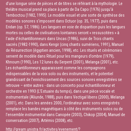
d’une longue série de pièces et de titres se référant à la mythologie. Le
théâtre musical prend sa place à partir de Da Capo (1976) jusqu’à
Temboctou (1982, 1995). Le modèle visuel et une sorte de synthèse des
modèles sonores s’imposent dans Octuor (op. 35, 1977), puis dans
Eridan (op. 57, 1986). Les langues en voie de disparition puis les langues
mortes ou celles de civilisations lointaines seront « ressuscitées » à
l’aide d’échantillonneurs dans Uncas (1986), suivi de Trois chants
sacrés (1982-1990), dans Kengir (cinq chants sumériens, 1991), Manuel
de Résurrection (égyptien ancien, 1998), etc. Les rituels et cérémonies
servent de modèle dans Rituel pour les mangeurs d’ombre (1979),
Khnoum (1990), Les 12 lunes du Serpent (2001), Melanga (2001), etc.
Les échantillonneurs apparaissent comme les compagnons
indispensables de la voix solo ou des instruments, et le potentiel
grandissant de l’enrichissement des sources sonores enregistrées se
retrouve – entre autres - dans un concerto pour échantillonneur et
orchestre en 1993 (L’Estuaire du temps), dans une pièce vocale et
instrumentale (Aliunde, 1988), puis dans Vectigal libens (2000), Melanga
(2001), etc. Dans les années 2000, l’ordinateur avec sons enregistrés
remplace les bandes magnétiques à côté des instruments solos ou de
l’ensemble instrumental dans Canopée (2003), Chikop (2004), Manuel de
conversation (2007), Artémis (2008), etc.
http://gream.unistra.fr/activites/evenement/?