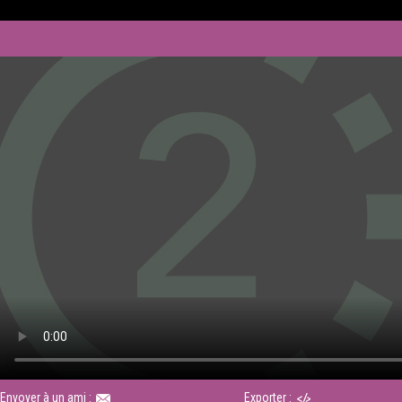
Envoyer à un ami :
Exporter :