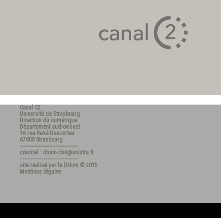
Mme
Geneviéve Mathon
M.
Nicolas Vérin
Canal C2
Université de Strasbourg
Direction du numérique
Département audiovisuel
16 rue René Descartes
67000 Strasbourg
---------------------------------------
courriel : dnum-dav@unistra.fr
---------------------------------------
site réalisé par la
DNum
© 2015
Mentions légales