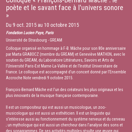
Colloque « François-Bernard Mâche : le
poète et le savant face à l'univers sonore
»
Du
9 oct. 2015
au
10 octobre 2015
Fondation Lucien Paye, Paris
Université de Strasbourg - GREAM
Colloque organisé en hommage à F.-B. Mâche pour son 80e anniversaire
par Marta GRABOCZ (membre du GREAM) et Geneviève MATHON, avec le
soutien du GREAM, du Laboratoire Littératures, Savoirs et Arts de
l'Université Paris-Est Marne-La-Vallée et de l'Institut Universitaire de
France. Le colloque est accompagné d'un concert donné par l'Ensemble
Accroche Note vendredi 9 octobre 2015.
François-Bernard Mâche est l’un des créateurs les plus originaux et les
plus innovants de la musique française contemporaine.
Il est un compositeur qui est aussi un musicologue, un zoo-
musicologue qui est aussi un esthéticien. Il est un linguiste qui
s’intéresse aussi au fonctionnement du système nerveux et du cerveau
; un mythologue qui est aussi un chercheur dans l’analyse des sons et
des sonagrammes. De ses activités multiples résulte une œuvre qui