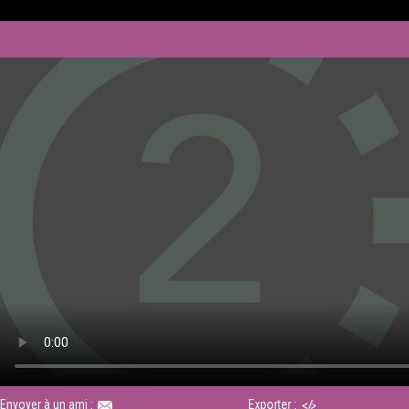
Envoyer à un ami :
Exporter :