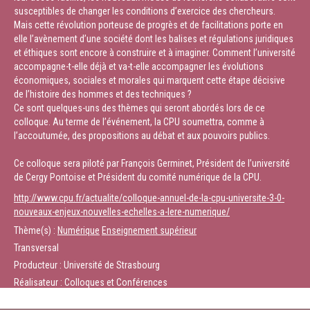
susceptibles de changer les conditions d’exercice des chercheurs.
Mais cette révolution porteuse de progrès et de facilitations porte en
elle l’avènement d’une société dont les balises et régulations juridiques
et éthiques sont encore à construire et à imaginer. Comment l’université
accompagne-t-elle déjà et va-t-elle accompagner les évolutions
économiques, sociales et morales qui marquent cette étape décisive
de l’histoire des hommes et des techniques ?
Ce sont quelques-uns des thèmes qui seront abordés lors de ce
colloque. Au terme de l’événement, la CPU soumettra, comme à
l’accoutumée, des propositions au débat et aux pouvoirs publics.
Ce colloque sera piloté par François Germinet, Président de l’université
de Cergy Pontoise et Président du comité numérique de la CPU.
http://www.cpu.fr/actualite/colloque-annuel-de-la-cpu-universite-3-0-
nouveaux-enjeux-nouvelles-echelles-a-lere-numerique/
Thème(s) :
Numérique
Enseignement supérieur
Transversal
Producteur : Université de Strasbourg
Réalisateur : Colloques et Conférences