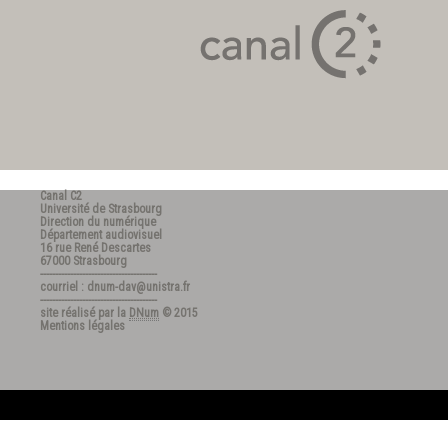
Canal C2
Université de Strasbourg
Direction du numérique
Département audiovisuel
16 rue René Descartes
67000 Strasbourg
---------------------------------------
courriel : dnum-dav@unistra.fr
---------------------------------------
site réalisé par la
DNum
© 2015
Mentions légales