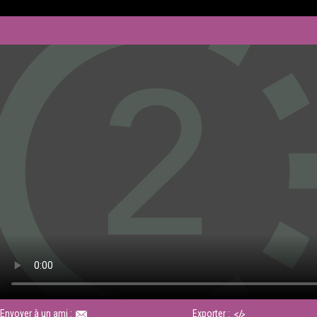
Envoyer à un ami :
Exporter :