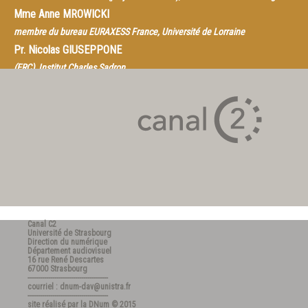
Mme
Anne MROWICKI
membre du bureau EURAXESS France, Université de Lorraine
Pr.
Nicolas GIUSEPPONE
(ERC), Institut Charles Sadron
Actions Marie Curie, bourses ERC, programmes ERASMUS
...:
quels financements
et quels dispositifs
pour les jeunes chercheurs
? Pistes et témoignages de chercheurs.
Canal C2
Université de Strasbourg
Direction du numérique
Département audiovisuel
16 rue René Descartes
67000 Strasbourg
---------------------------------------
courriel : dnum-dav@unistra.fr
---------------------------------------
site réalisé par la
DNum
© 2015