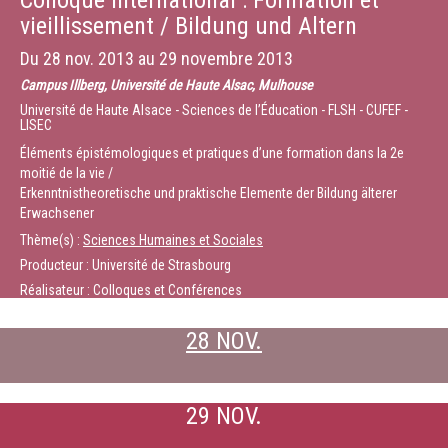
Colloque international : Formation et
Welche Räume und Dispositive für den Wissenstransfer der älteren
vieillissement / Bildung und Altern
Menschen? Bestandesaufnahme, Erfahrungen und Perspektiven.
Durée :
2:00:16
Du
28 nov. 2013
au
29 novembre 2013
Campus Illberg, Université de Haute Alsac, Mulhouse
Université de Haute Alsace - Sciences de l’Éducation - FLSH - CUFEF -
LISEC
Éléments épistémologiques et pratiques d’une formation dans la 2e
moitié de la vie /
Erkenntnistheoretische und praktische Elemente der Bildung älterer
Erwachsener
Thème(s) :
Sciences Humaines et Sociales
Producteur : Université de Strasbourg
Réalisateur : Colloques et Conférences
28 NOV.
29 NOV.