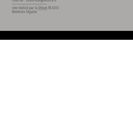
courriel : dnum-dav@unistra.fr
---------------------------------------
site réalisé par la
DNum
© 2015
Mentions légales