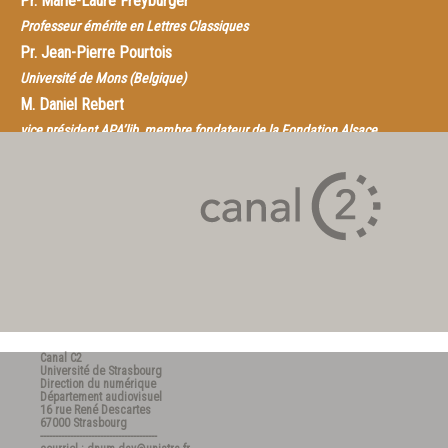
Pr.
Marie-Laure Freyburger
Professeur émérite en Lettres Classiques
Pr.
Jean-Pierre Pourtois
Université de Mons (Belgique)
M.
Daniel Rebert
vice président APA’lib, membre fondateur de la Fondation Alsace
Personnes Agées
Jean-Pierre Boutinet
Prof. émérite à l'U.C.O.-IPSA, Prof. associé à l'Université de Sherbrooke
(Canada), Chercheur associé à l'Université Paris X
Welche Räume und Dispositive für den Wissenstransfer der älteren
Menschen? Bestandesaufnahme, Erfahrungen und Perspektiven.
Canal C2
Université de Strasbourg
Direction du numérique
Département audiovisuel
16 rue René Descartes
67000 Strasbourg
---------------------------------------