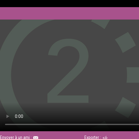
Envoyer à un ami :
Exporter :