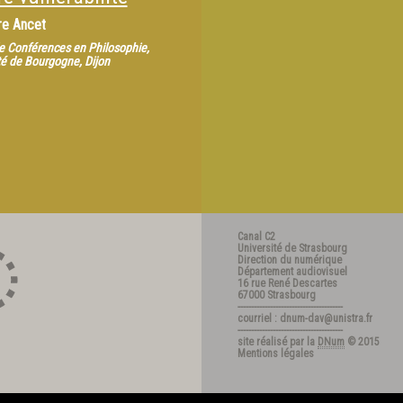
re Ancet
e Conférences en Philosophie,
té de Bourgogne, Dijon
Canal C2
Université de Strasbourg
Direction du numérique
Département audiovisuel
16 rue René Descartes
67000 Strasbourg
---------------------------------------
courriel : dnum-dav@unistra.fr
---------------------------------------
site réalisé par la
DNum
© 2015
Mentions légales