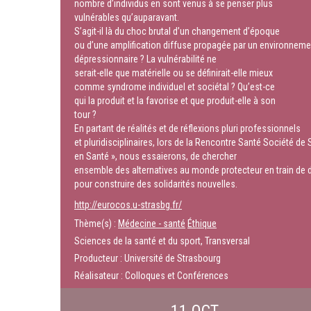
nombre d’individus en sont venus à se penser plus
vulnérables qu’auparavant.
S’agit-il là du choc brutal d’un changement d’époque
ou d’une amplification diffuse propagée par un environneme
dépressionnaire ? La vulnérabilité ne
serait-elle que matérielle ou se définirait-elle mieux
comme syndrome individuel et sociétal ? Qu’est-ce
qui la produit et la favorise et que produit-elle à son
tour ?
En partant de réalités et de réflexions pluri professionnels
et pluridisciplinaires, lors de la Rencontre Santé Société de
en Santé », nous essaierons, de chercher
ensemble des alternatives au monde protecteur en train de dis
pour construire des solidarités nouvelles.
http://eurocos.u-strasbg.fr/
Thème(s) :
Médecine - santé
Éthique
Sciences de la santé et du sport, Transversal
Producteur : Université de Strasbourg
Réalisateur : Colloques et Conférences