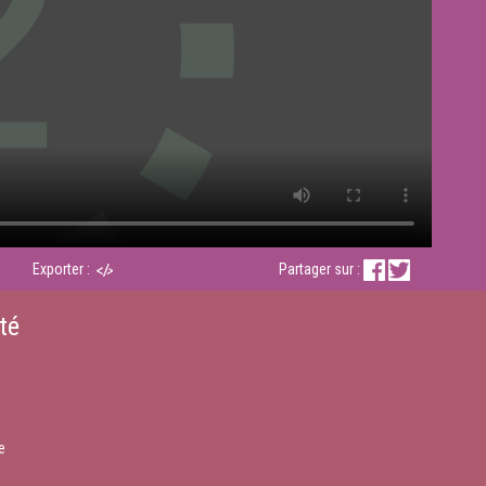
Exporter :
Partager sur :
té
e