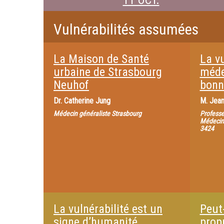
11 OCT.
Vulnérabilités assumées
La Maison de Santé
La vu
urbaine de Strasbourg
méde
Neuhof
bonn
Dr.
Catherine Jung
M.
Jean
Médecin généraliste Strasbourg
Professe
Médecine
3424
La vulnérabilité est un
Peut
signe d’humanité
propr