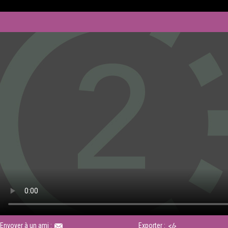
Envoyer à un ami :
Exporter :