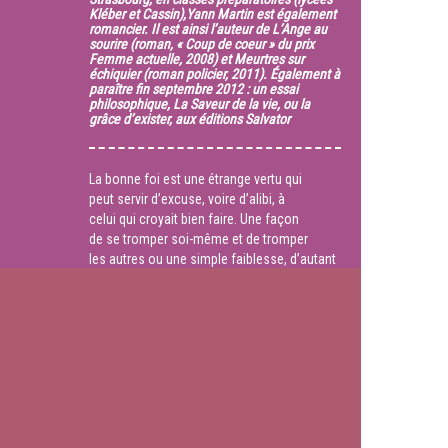
Kléber et Cassin),Yann Martin est également
romancier. Il est ainsi l’auteur de L’Ange au
sourire (roman, « Coup de coeur » du prix
Femme actuelle, 2008) et Meurtres sur
échiquier (roman policier, 2011). Également à
paraître fin septembre 2012 : un essai
philosophique, La Saveur de la vie, ou la
grâce d’exister, aux éditions Salvator
La bonne foi est une étrange vertu qui
peut servir d’excuse, voire d’alibi, à
celui qui croyait bien faire. Une façon
de se tromper soi-même et de tromper
les autres ou une simple faiblesse, d’autant
plus pardonnable qu’on ne saurait
conseiller la mauvaise foi comme principe
de nos engagements ?
Durée :
1:57:30