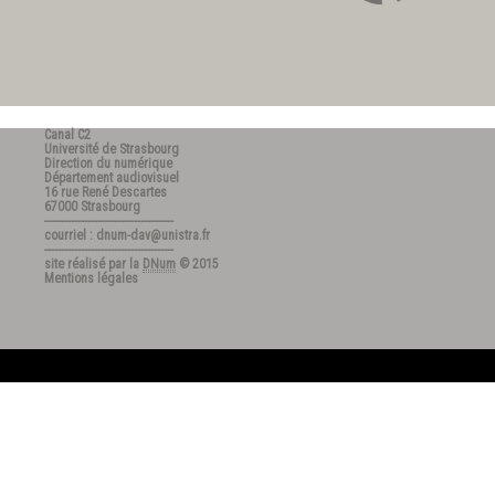
Canal C2
Université de Strasbourg
Direction du numérique
Département audiovisuel
16 rue René Descartes
67000 Strasbourg
---------------------------------------
courriel : dnum-dav@unistra.fr
---------------------------------------
site réalisé par la
DNum
© 2015
Mentions légales