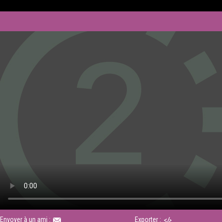
Envoyer à un ami :
Exporter :