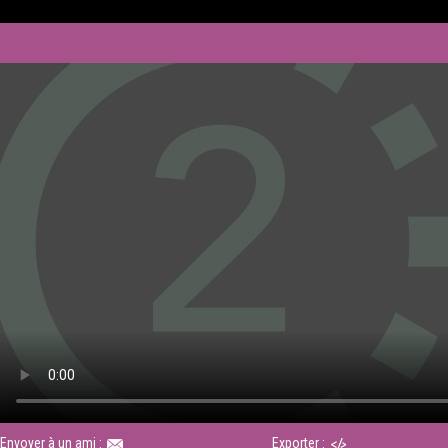
Envoyer à un ami :
Exporter :