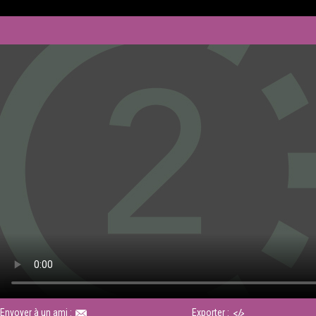
Envoyer à un ami :
Exporter :