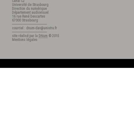
Canal C2
Université de Strasbourg
Direction du numérique
Département audiovisuel
16 rue René Descartes
67000 Strasbourg
---------------------------------------
courriel : dnum-dav@unistra.fr
---------------------------------------
site réalisé par la
DNum
© 2015
Mentions légales