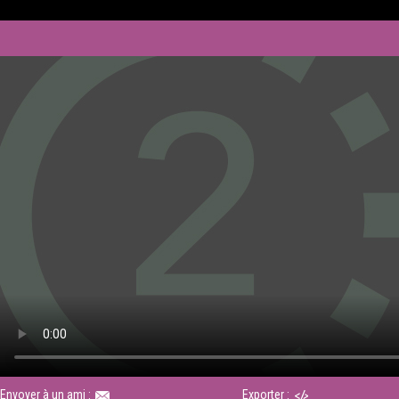
Envoyer à un ami :
Exporter :