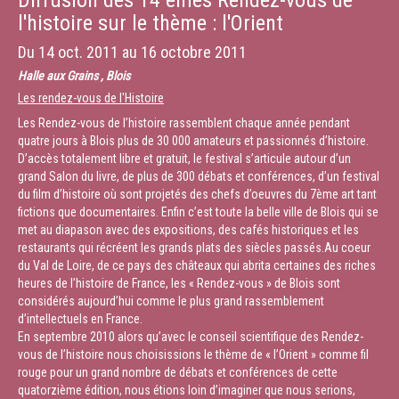
Diffusion des 14 èmes Rendez-vous de
l'histoire sur le thème : l'Orient
professeur à l’université de Genève
Du
14 oct. 2011
au
16 octobre 2011
Durée :
1:40:11
Halle aux Grains , Blois
Les rendez-vous de l'Histoire
Les Rendez-vous de l’histoire rassemblent chaque année pendant
quatre jours à Blois plus de 30 000 amateurs et passionnés d’histoire.
D’accès totalement libre et gratuit, le festival s’articule autour d’un
grand Salon du livre, de plus de 300 débats et conférences, d’un festival
du film d’histoire où sont projetés des chefs d’oeuvres du 7ème art tant
fictions que documentaires. Enfin c’est toute la belle ville de Blois qui se
met au diapason avec des expositions, des cafés historiques et les
restaurants qui récréent les grands plats des siècles passés.Au coeur
du Val de Loire, de ce pays des châteaux qui abrita certaines des riches
heures de l’histoire de France, les « Rendez-vous » de Blois sont
considérés aujourd’hui comme le plus grand rassemblement
d’intellectuels en France.
En septembre 2010 alors qu’avec le conseil scientifique des Rendez-
vous de l’histoire nous choisissions le thème de « l’Orient » comme fil
rouge pour un grand nombre de débats et conférences de cette
quatorzième édition, nous étions loin d’imaginer que nous serions,