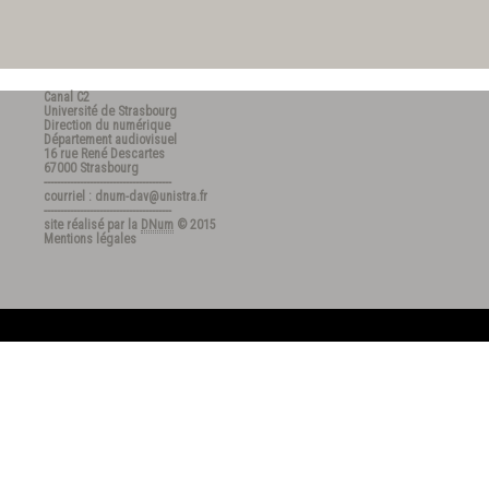
professeur à l’université de Genève
Canal C2
Université de Strasbourg
Direction du numérique
Département audiovisuel
16 rue René Descartes
67000 Strasbourg
---------------------------------------
courriel : dnum-dav@unistra.fr
---------------------------------------
site réalisé par la
DNum
© 2015
Mentions légales