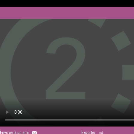
Envoyer à un ami :
Exporter :