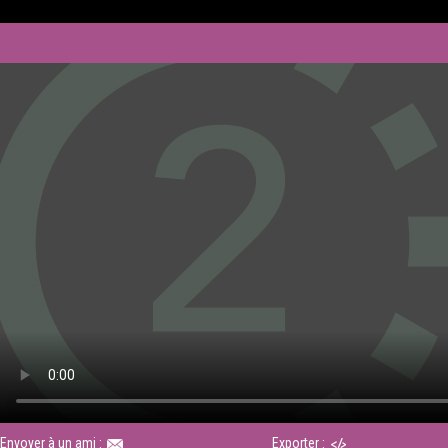
Envoyer à un ami :
Exporter :