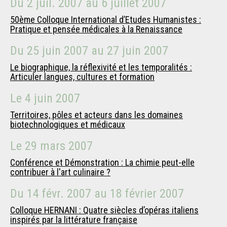
Du
2 juil. 2007
au
6 juillet 2007
50ème Colloque International d’Etudes Humanistes :
Pratique et pensée médicales à la Renaissance
Du
25 juin 2007
au
27 juin 2007
Le biographique, la réflexivité et les temporalités :
Articuler langues, cultures et formation
Le
4 juin 2007
Territoires, pôles et acteurs dans les domaines
biotechnologiques et médicaux
Le
29 mars 2007
Conférence et Démonstration : La chimie peut-elle
contribuer à l'art culinaire ?
Du
14 févr. 2007
au
18 février 2007
Colloque HERNANI : Quatre siècles d’opéras italiens
inspirés par la littérature française