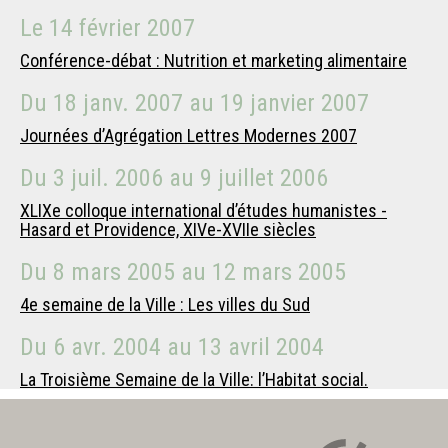
Le
14 février 2007
Conférence-débat : Nutrition et marketing alimentaire
Du
18 janv. 2007
au
19 janvier 2007
Journées d’Agrégation Lettres Modernes 2007
Du
3 juil. 2006
au
9 juillet 2006
XLIXe colloque international d’études humanistes -
Hasard et Providence, XIVe-XVIIe siècles
Du
8 mars 2005
au
12 mars 2005
4e semaine de la Ville : Les villes du Sud
Du
6 avr. 2004
au
13 avril 2004
La Troisième Semaine de la Ville: l’Habitat social.