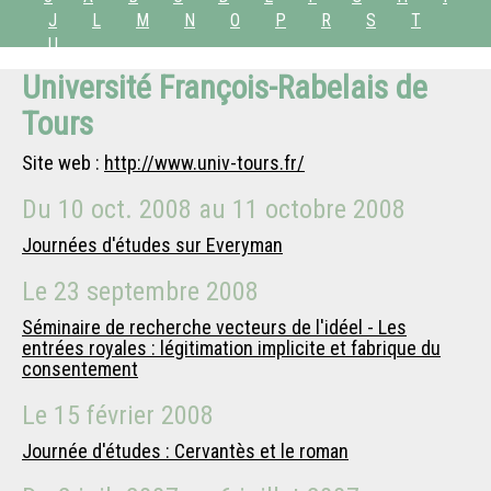
J
L
M
N
O
P
R
S
T
U
Université François-Rabelais de
Tours
Site web :
http://www.univ-tours.fr/
Du
10 oct. 2008
au
11 octobre 2008
Journées d'études sur Everyman
Le
23 septembre 2008
Séminaire de recherche vecteurs de l'idéel - Les
entrées royales : légitimation implicite et fabrique du
consentement
Le
15 février 2008
Journée d'études : Cervantès et le roman