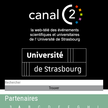
Partenaires
3
A
B
C
D
E
F
G
H
I