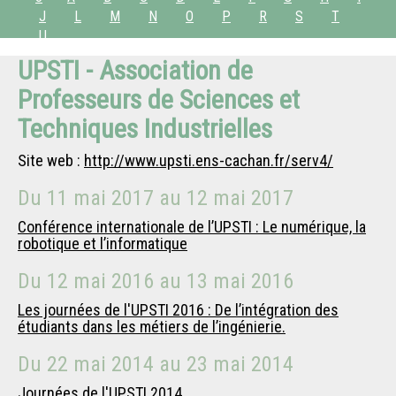
J
L
M
N
O
P
R
S
T
U
UPSTI - Association de
Professeurs de Sciences et
Techniques Industrielles
Site web :
http://www.upsti.ens-cachan.fr/serv4/
Du
11 mai 2017
au
12 mai 2017
Conférence internationale de l’UPSTI : Le numérique, la
robotique et l’informatique
Du
12 mai 2016
au
13 mai 2016
Les journées de l'UPSTI 2016 : De l’intégration des
étudiants dans les métiers de l’ingénierie.
Du
22 mai 2014
au
23 mai 2014
Journées de l'UPSTI 2014