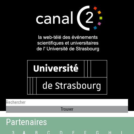
Partenaires
3
A
B
C
D
E
F
G
H
I