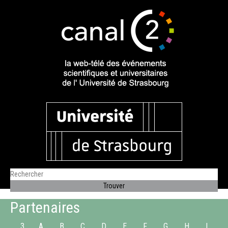
Partenaires
3
A
B
C
D
E
F
G
H
I