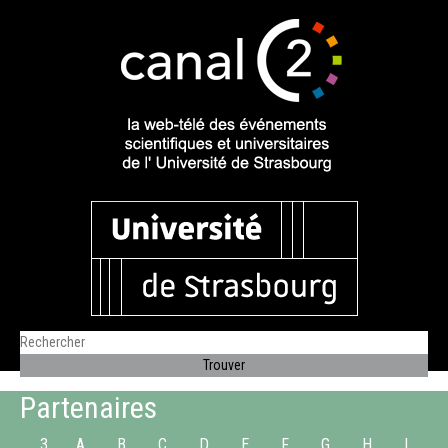
Partenaires
3
A
B
C
D
E
F
G
H
I