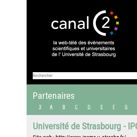
Partenaires
3
A
B
C
D
E
F
G
Université de Strasbourg - I