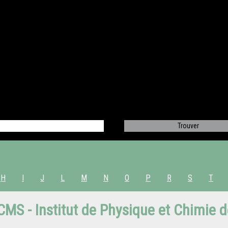
H
I
J
L
M
N
O
P
R
S
T
PCMS - Institut de Physique et Chimie 