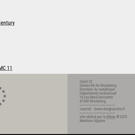
Century
JMC 11
Canal C2
Université de Strasbourg
Direction du numérique
Département audiovisuel
16 rue René Descartes
67000 Strasbourg
---------------------------------------
courriel : dnum-dav@unistra.fr
---------------------------------------
site réalisé par la
DNum
© 2015
Mentions légales