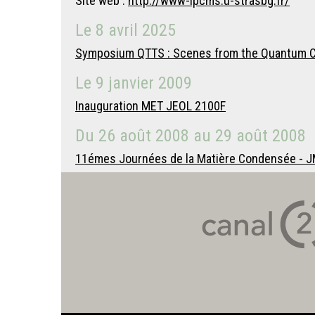
Site web :
http://www-ipcms.u-strasbg.fr/
Le
8 avril 2025
Symposium QTTS : Scenes from the Quantum 
Le
9 janvier 2009
Inauguration MET JEOL 2100F
Du
26 août 2008
au
29 août 2008
11émes Journées de la Matière Condensée - 