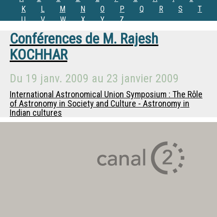
K
L
M
N
O
P
Q
R
S
T
U
V
W
X
Y
Z
Conférences de
M.
Rajesh
KOCHHAR
Du
19 janv. 2009
au
23 janvier 2009
International Astronomical Union Symposium : The Rôle
of Astronomy in Society and Culture - Astronomy in
Indian cultures