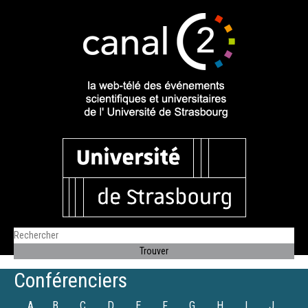
Conférenciers
A
B
C
D
E
F
G
H
I
J