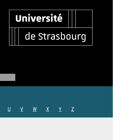
U
V
W
X
Y
Z