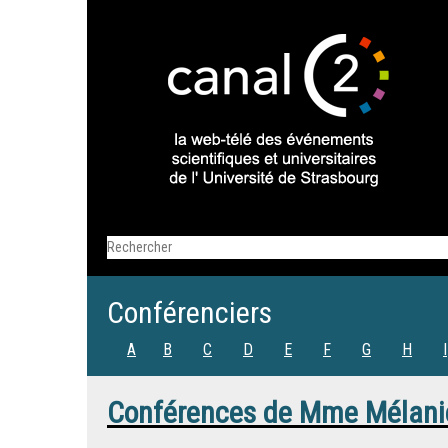
Conférenciers
A
B
C
D
E
F
G
H
I
Conférences de
Mme
Mélani