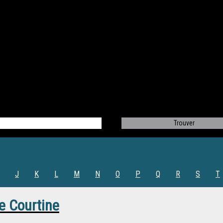
J
K
L
M
N
O
P
Q
R
S
T
e Courtine