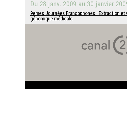
Du
28 janv. 2009
au
30 janvier 200
9èmes Journées Francophones : Extraction et G
génomique médicale