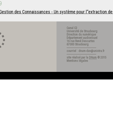
9
estion des Connaissances - Un système pour l''extraction de 
Canal C2
Université de Strasbourg
Direction du numérique
Département audiovisuel
16 rue René Descartes
67000 Strasbourg
---------------------------------------
courriel : dnum-dav@unistra.fr
---------------------------------------
site réalisé par la
DNum
© 2015
Mentions légales