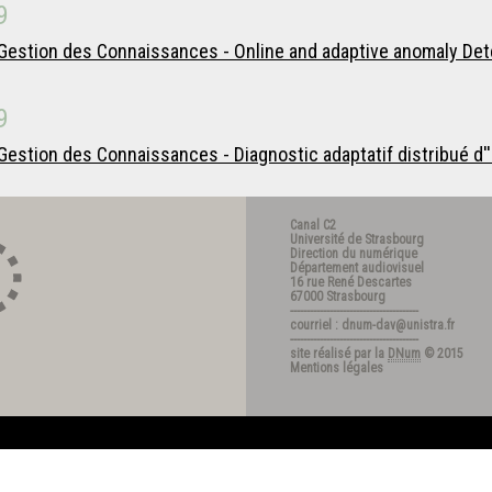
9
estion des Connaissances - Online and adaptive anomaly Detec
9
stion des Connaissances - Diagnostic adaptatif distribué d''u
Canal C2
Université de Strasbourg
Direction du numérique
Département audiovisuel
16 rue René Descartes
67000 Strasbourg
---------------------------------------
courriel : dnum-dav@unistra.fr
---------------------------------------
site réalisé par la
DNum
© 2015
Mentions légales