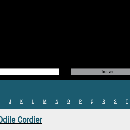
J
K
L
M
N
O
P
Q
R
S
T
Odile Cordier