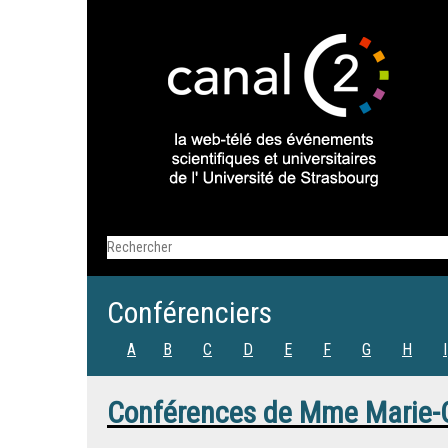
Conférenciers
A
B
C
D
E
F
G
H
I
Conférences de
Mme
Marie-