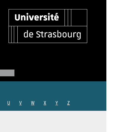
U
V
W
X
Y
Z