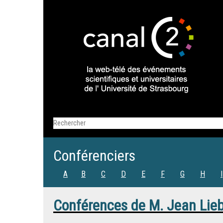
Conférenciers
A
B
C
D
E
F
G
H
I
Conférences de
M.
Jean Lie