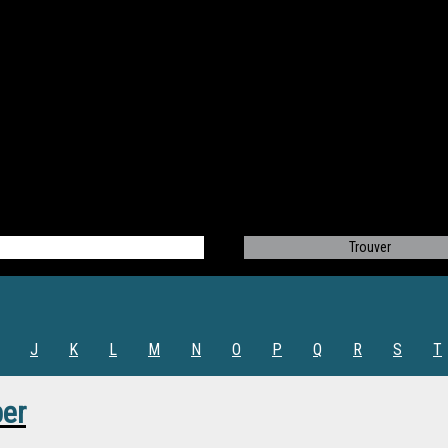
J
K
L
M
N
O
P
Q
R
S
T
ber