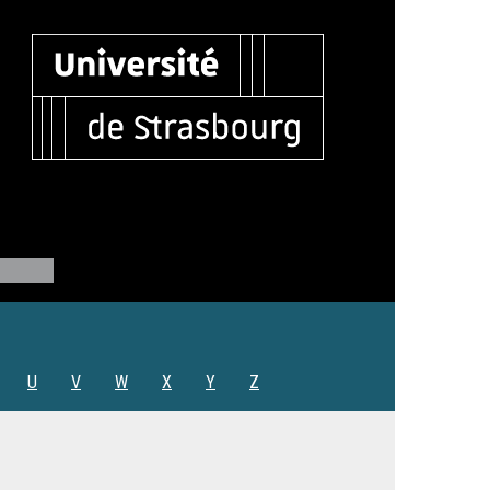
U
V
W
X
Y
Z