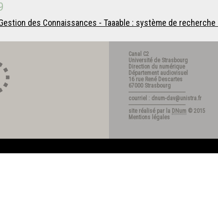
9
estion des Connaissances - Taaable : système de recherche et
Canal C2
Université de Strasbourg
Direction du numérique
Département audiovisuel
16 rue René Descartes
67000 Strasbourg
---------------------------------------
courriel : dnum-dav@unistra.fr
---------------------------------------
site réalisé par la
DNum
© 2015
Mentions légales