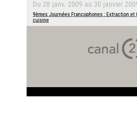
Du
28 janv. 2009
au
30 janvier 200
9èmes Journées Francophones : Extraction et G
cuisine