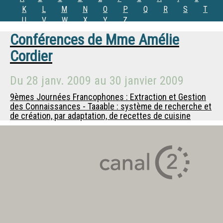
K
L
M
N
O
P
Q
R
S
T
U
V
W
X
Y
Z
Conférences de
Mme
Amélie
Cordier
Du
28 janv. 2009
au
30 janvier 2009
9èmes Journées Francophones : Extraction et Gestion
des Connaissances - Taaable : système de recherche et
de création, par adaptation, de recettes de cuisine