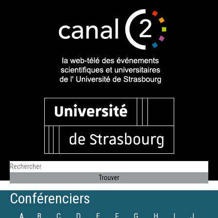
Conférenciers
A
B
C
D
E
F
G
H
I
J