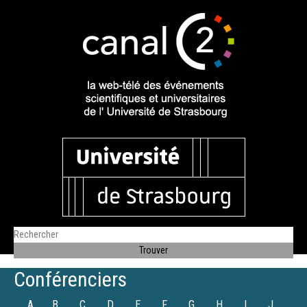
Conférenciers
A
B
C
D
E
F
G
H
I
J