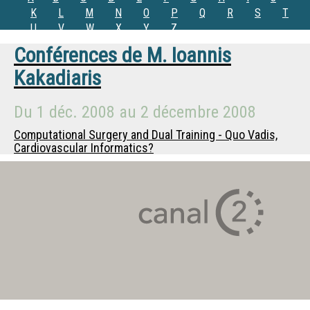
K
L
M
N
O
P
Q
R
S
T
U
V
W
X
Y
Z
Conférences de
M.
Ioannis
Kakadiaris
Du
1 déc. 2008
au
2 décembre 2008
Computational Surgery and Dual Training - Quo Vadis,
Cardiovascular Informatics?