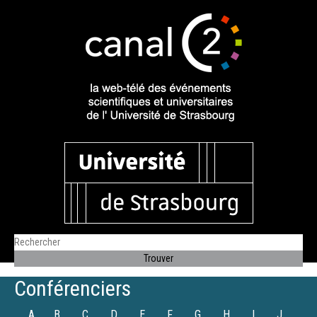
Conférenciers
A
B
C
D
E
F
G
H
I
J