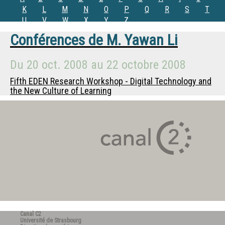
K
L
M
N
O
P
Q
R
S
T
U
V
W
X
Y
Z
Conférences de
M.
Yawan Li
Du
20 oct. 2008
au
22 octobre 2008
Fifth EDEN Research Workshop - Digital Technology and
the New Culture of Learning
Canal C2
Université de Strasbourg