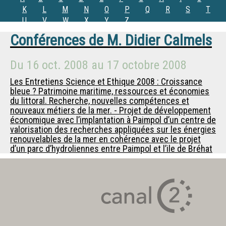
K
L
M
N
O
P
Q
R
S
T
U
V
W
X
Y
Z
Conférences de
M.
Didier Calmels
Du
16 oct. 2008
au
17 octobre 2008
Les Entretiens Science et Ethique 2008 : Croissance
bleue ? Patrimoine maritime, ressources et économies
du littoral. Recherche, nouvelles compétences et
nouveaux métiers de la mer. - Projet de développement
économique avec l’implantation à Paimpol d’un centre de
valorisation des recherches appliquées sur les énergies
renouvelables de la mer en cohérence avec le projet
d’un parc d’hydroliennes entre Paimpol et l’ile de Bréhat