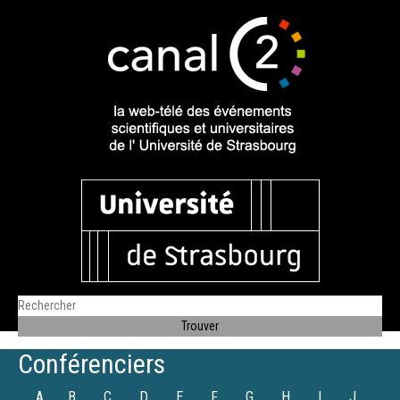
Conférenciers
A
B
C
D
E
F
G
H
I
J