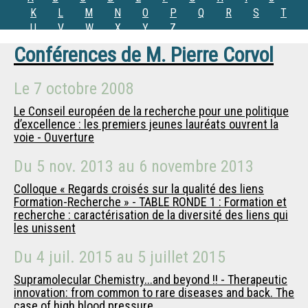
K
L
M
N
O
P
Q
R
S
T
U
V
W
X
Y
Z
Conférences de
M.
Pierre Corvol
Le
7 octobre 2008
Le Conseil européen de la recherche pour une politique
d’excellence : les premiers jeunes lauréats ouvrent la
voie - Ouverture
Du
5 nov. 2013
au
6 novembre 2013
Colloque « Regards croisés sur la qualité des liens
Formation-Recherche » - TABLE RONDE 1 : Formation et
recherche : caractérisation de la diversité des liens qui
les unissent
Du
4 juil. 2015
au
5 juillet 2015
Supramolecular Chemistry...and beyond !! - Therapeutic
innovation: from common to rare diseases and back. The
case of high blood pressure