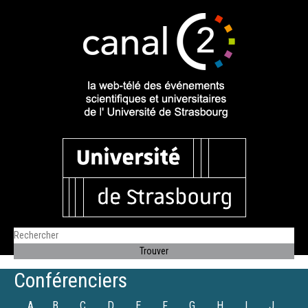
Conférenciers
A
B
C
D
E
F
G
H
I
J