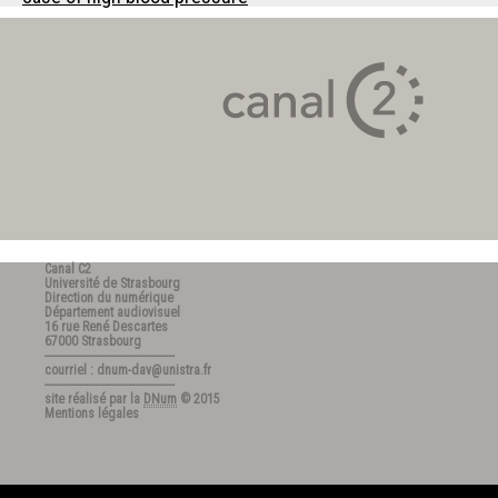
Canal C2
Université de Strasbourg
Direction du numérique
Département audiovisuel
16 rue René Descartes
67000 Strasbourg
---------------------------------------
courriel : dnum-dav@unistra.fr
---------------------------------------
site réalisé par la
DNum
© 2015
Mentions légales