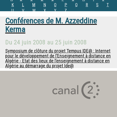
K
L
M
N
O
P
Q
R
S
T
U
V
W
X
Y
Z
Conférences de
M.
Azzeddine
Kerma
Du
24 juin 2008
au
25 juin 2008
Symposium de clôture du projet Tempus IDE@ : Internet
pour le développement de l’Enseignement à distance en
Algérie - Etat des lieux de l’enseignement à distance en
Algérie au démarrage du projet Ide@