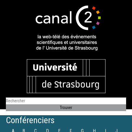
Conférenciers
A
B
C
D
E
F
G
H
I
J