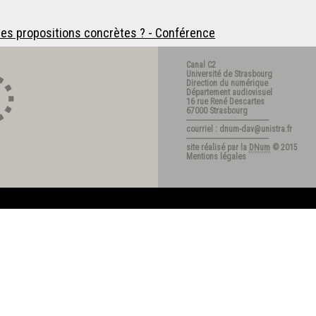
des propositions concrètes ? - Conférence
Canal C2
Université de Strasbourg
Direction du numérique
Département audiovisuel
16 rue René Descartes
67000 Strasbourg
---------------------------------------
courriel : dnum-dav@unistra.fr
---------------------------------------
site réalisé par la
DNum
© 2015
Mentions légales