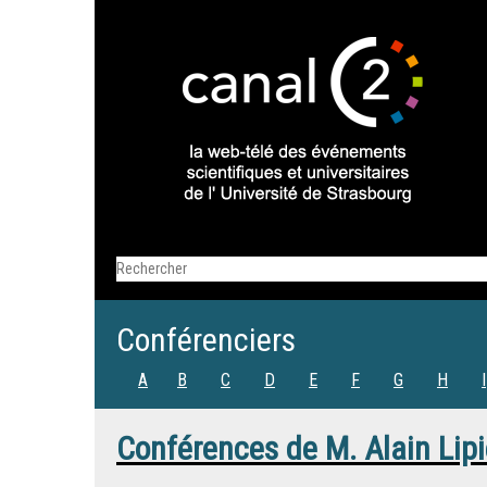
Conférenciers
A
B
C
D
E
F
G
H
I
Conférences de
M.
Alain Lip