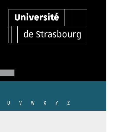
U
V
W
X
Y
Z