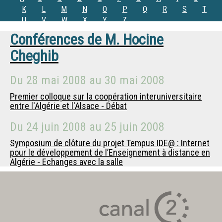
K
L
M
N
O
P
Q
R
S
T
U
V
W
X
Y
Z
Conférences de
M.
Hocine
Cheghib
Du
28 mai 2008
au
30 mai 2008
Premier colloque sur la coopération interuniversitaire
entre l'Algérie et l'Alsace - Débat
Du
24 juin 2008
au
25 juin 2008
Symposium de clôture du projet Tempus IDE@ : Internet
pour le développement de l’Enseignement à distance en
Algérie - Echanges avec la salle