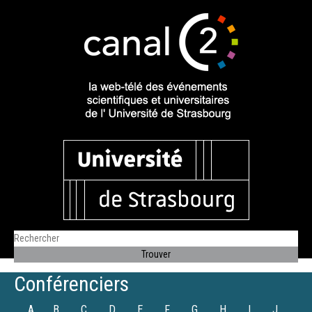
Conférenciers
A
B
C
D
E
F
G
H
I
J