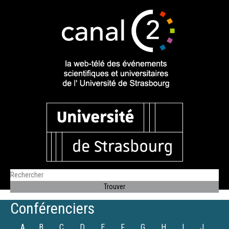
Conférenciers
A
B
C
D
E
F
G
H
I
J