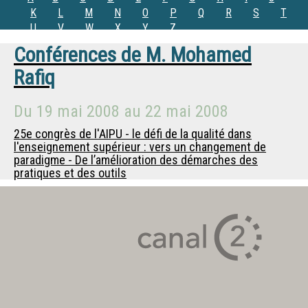
K
L
M
N
O
P
Q
R
S
T
U
V
W
X
Y
Z
Conférences de
M.
Mohamed
Rafiq
Du
19 mai 2008
au
22 mai 2008
25e congrès de l'AIPU - le défi de la qualité dans
l'enseignement supérieur : vers un changement de
paradigme - De l’amélioration des démarches des
pratiques et des outils