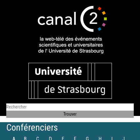
Conférenciers
A
B
C
D
E
F
G
H
I
J