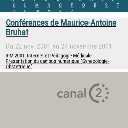
K
L
M
N
O
P
Q
R
S
T
U
V
W
X
Y
Z
Conférences de
Maurice-Antoine
Bruhat
Du
22 nov. 2001
au
24 novembre 2001
IPM 2001: Internet et Pédagogie Médicale -
Presentation du campus numerique "Gynecologie-
Obstetrique"