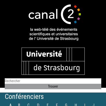
Conférenciers
A
B
C
D
E
F
G
H
I
J