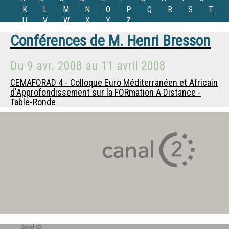
K
L
M
N
O
P
Q
R
S
T
U
V
W
X
Y
Z
Conférences de
M.
Henri Bresson
Du
9 avr. 2008
au
11 avril 2008
CEMAFORAD 4 - Colloque Euro Méditerranéen et Africain
d'Approfondissement sur la FORmation A Distance -
Table-Ronde
Canal C2