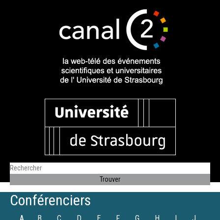
Conférenciers
A
B
C
D
E
F
G
H
I
J