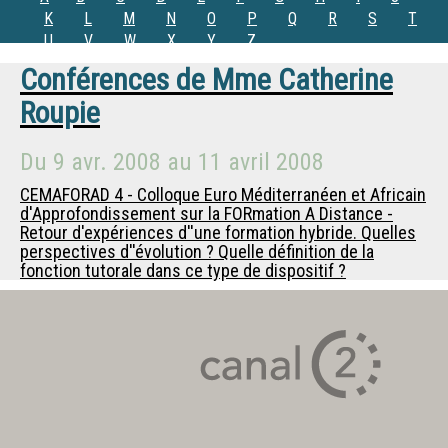
K
L
M
N
O
P
Q
R
S
T
U
V
W
X
Y
Z
Conférences de
Mme
Catherine
Roupie
Du
9 avr. 2008
au
11 avril 2008
CEMAFORAD 4 - Colloque Euro Méditerranéen et Africain
d'Approfondissement sur la FORmation A Distance -
Retour d'expériences d''une formation hybride. Quelles
perspectives d''évolution ? Quelle définition de la
fonction tutorale dans ce type de dispositif ?