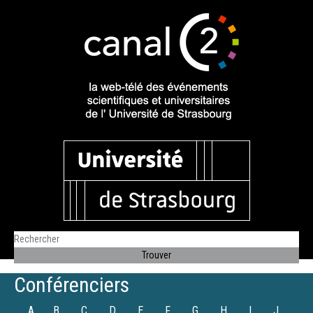
Conférenciers
A
B
C
D
E
F
G
H
I
J