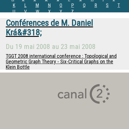
K
L
M
N
O
P
Q
R
S
T
U
V
W
X
Y
Z
Conférences de
M.
Daniel
Krá&#318;
Du
19 mai 2008
au
23 mai 2008
TGGT 2008 international conference : Topological and
Geometric Graph Theory - Six-Critical Graphs on the
Klein Bottle