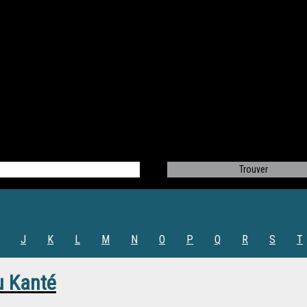
J
K
L
M
N
O
P
Q
R
S
T
 Kanté