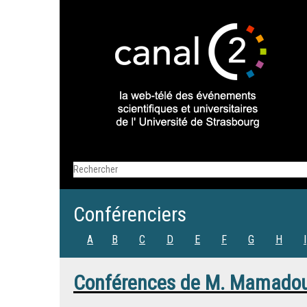
Conférenciers
A
B
C
D
E
F
G
H
I
Conférences de
M.
Mamadou