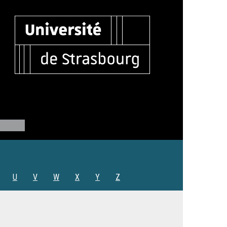
U
V
W
X
Y
Z