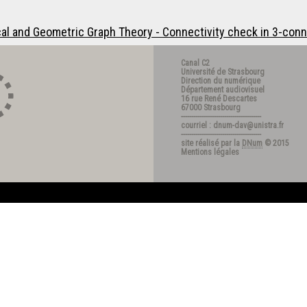
cal and Geometric Graph Theory - Connectivity check in 3-conn
Canal C2
Université de Strasbourg
Direction du numérique
Département audiovisuel
16 rue René Descartes
67000 Strasbourg
---------------------------------------
courriel : dnum-dav@unistra.fr
---------------------------------------
site réalisé par la
DNum
© 2015
Mentions légales