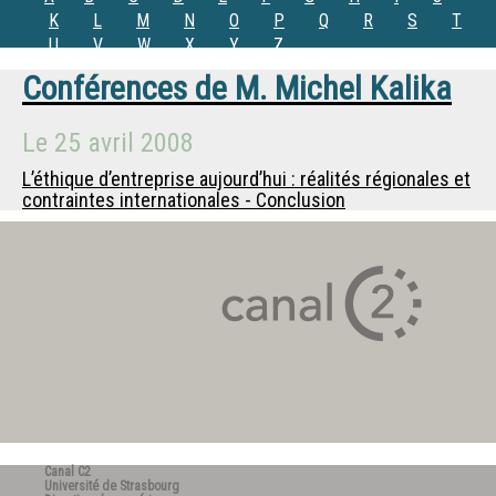
K
L
M
N
O
P
Q
R
S
T
U
V
W
X
Y
Z
Conférences de
M.
Michel Kalika
Le
25 avril 2008
L’éthique d’entreprise aujourd’hui : réalités régionales et
contraintes internationales - Conclusion
Canal C2
Université de Strasbourg