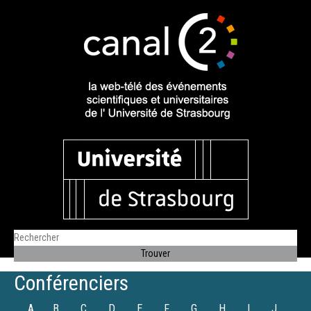
Conférenciers
A
B
C
D
E
F
G
H
I
J