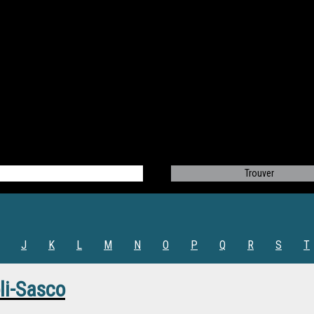
J
K
L
M
N
O
P
Q
R
S
T
oli-Sasco