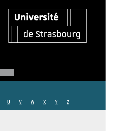
U
V
W
X
Y
Z