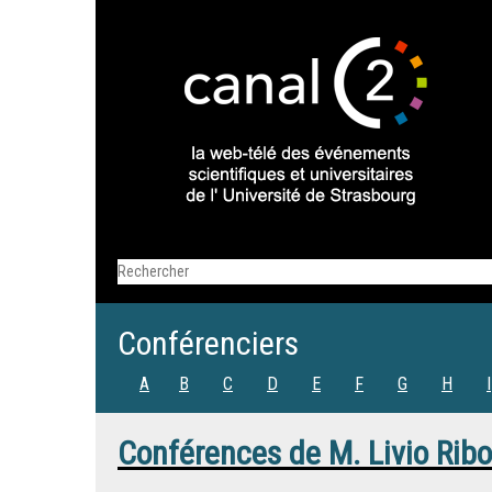
Conférenciers
A
B
C
D
E
F
G
H
I
Conférences de
M.
Livio Rib