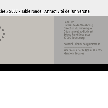
e » 2007 - Table ronde : Attractivité de l’université
Canal C2
Université de Strasbourg
Direction du numérique
Département audiovisuel
16 rue René Descartes
67000 Strasbourg
---------------------------------------
courriel : dnum-dav@unistra.fr
---------------------------------------
site réalisé par la
DNum
© 2015
Mentions légales