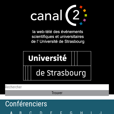
Conférenciers
A
B
C
D
E
F
G
H
I
J