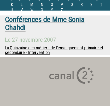
K
L
M
N
O
P
Q
R
S
T
U
V
W
X
Y
Z
Conférences de
Mme
Sonia
Chahdi
Le
27 novembre 2007
La Quinzaine des métiers de l'enseignement primaire et
secondaire - Intervention