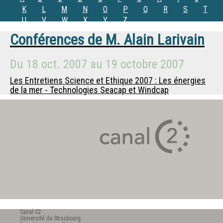
K
L
M
N
O
P
Q
R
S
T
U
V
W
X
Y
Z
Conférences de
M.
Alain Larivain
Du
18 oct. 2007
au
19 octobre 2007
Les Entretiens Science et Ethique 2007 : Les énergies
de la mer - Technologies Seacap et Windcap
Canal C2
Université de Strasbourg