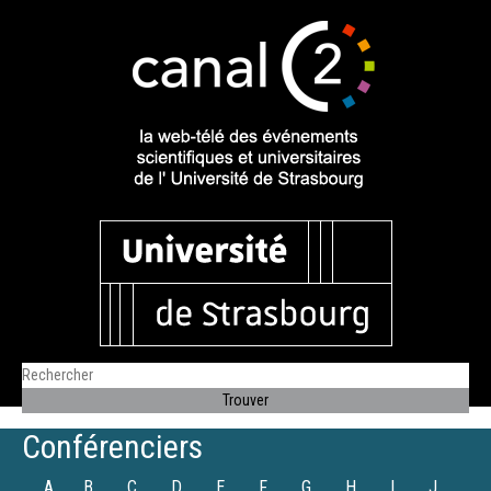
Conférenciers
A
B
C
D
E
F
G
H
I
J