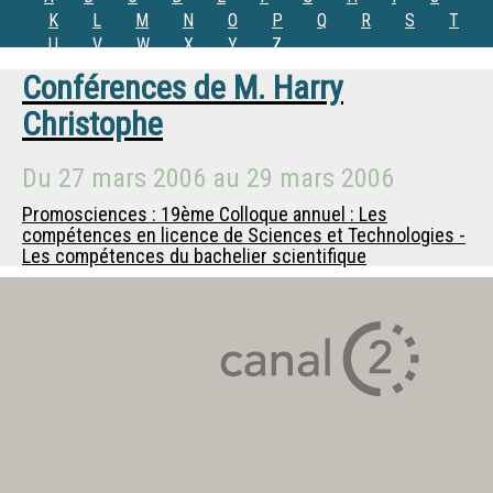
K
L
M
N
O
P
Q
R
S
T
U
V
W
X
Y
Z
Conférences de
M.
Harry
Christophe
Du
27 mars 2006
au
29 mars 2006
Promosciences : 19ème Colloque annuel : Les
compétences en licence de Sciences et Technologies -
Les compétences du bachelier scientifique