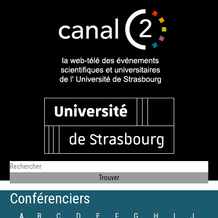
Conférenciers
A
B
C
D
E
F
G
H
I
J