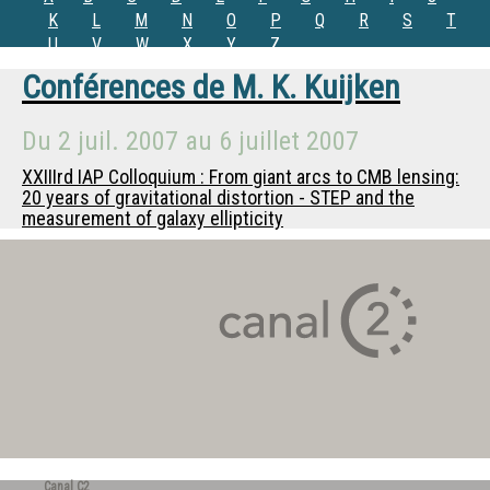
K
L
M
N
O
P
Q
R
S
T
U
V
W
X
Y
Z
Conférences de
M.
K. Kuijken
Du
2 juil. 2007
au
6 juillet 2007
XXIIIrd IAP Colloquium : From giant arcs to CMB lensing:
20 years of gravitational distortion - STEP and the
measurement of galaxy ellipticity
Canal C2