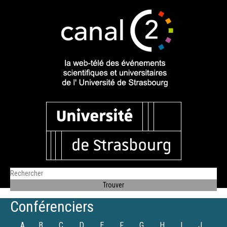
Conférenciers
A
B
C
D
E
F
G
H
I
J